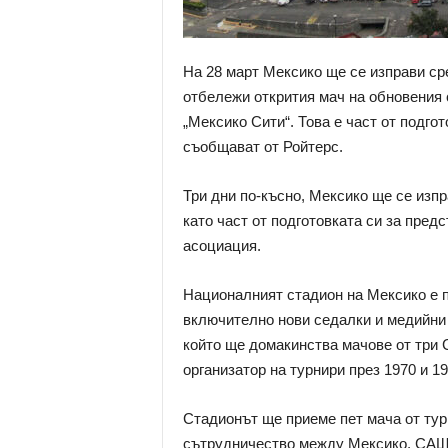
На 28 март Мексико ще се изправи ср
отбележи открития мач на обновения с
„Мексико Сити“. Това е част от подго
съобщават от Ройтерс.
Три дни по-късно, Мексико ще се изп
като част от подготовката си за пре
асоциация.
Националният стадион на Мексико е п
включително нови седалки и медийни 
който ще домакинства мачове от три 
организатор на турнири през 1970 и 19
Стадионът ще приеме пет мача от турн
сътрудничество между Мексико, САЩ 