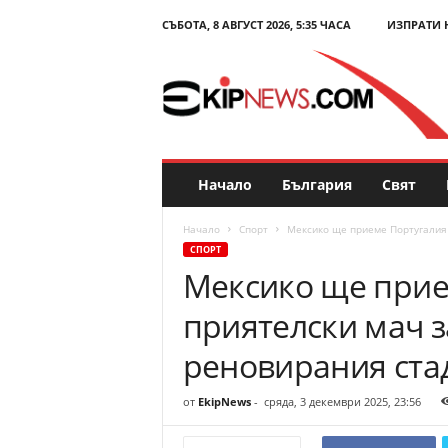
СЪБОТА, 8 АВГУСТ 2026, 5:35 ЧАСА
ИЗПРАТИ 
E
k
i
p
N
e
w
s
Начало
България
Свят
.
c
Начало
Спорт
Мексико ще приеме Португалия 
o
СПОРТ
m
Мексико ще прие
–
Н
приятелски мач з
о
в
реновирания ста
и
н
от
EkipNews
-
сряда, 3 декември 2025, 23:56
и
и
к