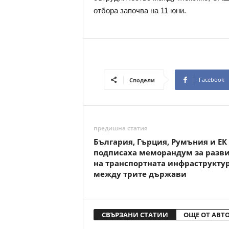
отбора започва на 11 юни.
Facebook
Сподели
предишна статия
България, Гърция, Румъния и ЕК
подписаха меморандум за разв
на транспортната инфраструкту
между трите държави
СВЪРЗАНИ СТАТИИ
ОЩЕ ОТ АВТ