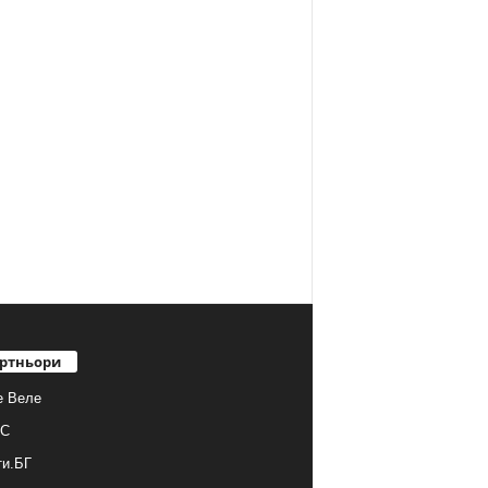
ртньори
е Веле
С
ти.БГ