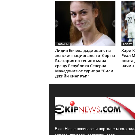
Новини
Спорт
Лидия Енчева даде аванс на
Хари К
женския национален отбор на
Реал М
България по тенис в мача
опита 
срещу Република Северна
начин 
Македония от турнира "Били
Джийн Кинг Къп"
Екип Нюз е новинарски портал с много виде