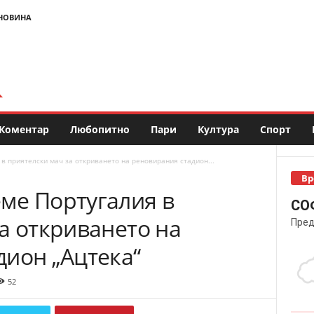
НОВИНА
Коментар
Любопитно
Пари
Култура
Спорт
в приятелски мач за откриването на реновирания стадион...
Вр
ме Португалия в
СО
а откриването на
Пред
дион „Ацтека“
52