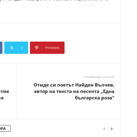
X
Pinterest
Copy URL
следваща статия
Отиде си поетът Найден Вълчев,
итие
автор на текста на песента „Една
ра
българска роза"
ОРА