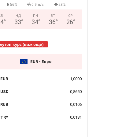
56%
0.9m/s
23%
СБ
НД
ПН
ВТ
СР
34
°
33
°
34
°
36
°
26
°
лутен курс (виж още)
EUR - Евро
EUR
1,0000
USD
0,8650
RUB
0,0106
TRY
0,0181