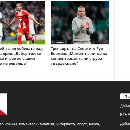
Новини
ейн след победата над
Треньорът на Спортинг Руи
адрид: „Байерн ще се
Боржеш: „Моментна липса на
да играе по същия
концентрацията ни струва
и на реванша“
твърде скъпо“
Па
Дойч
БГНЕ
Деба
о новини, коментари, анализи, интервюта, спорт, наука,