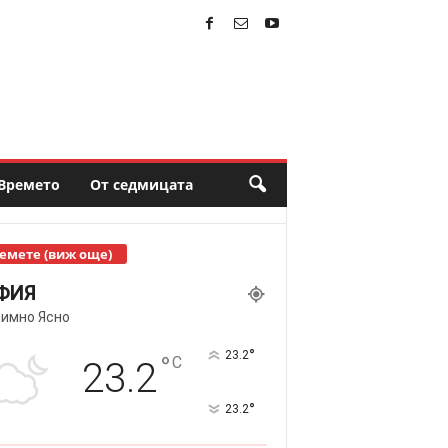
Времето
От седмицата
емете (виж още)
ФИЯ
имно Ясно
°
23.2
°
C
23.2
°
23.2