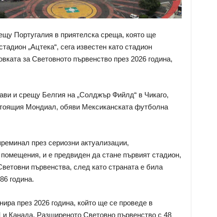
ещу Португалия в приятелска среща, която ще
тадион „Ацтека“, сега известен като стадион
товката за Световното първенство през 2026 година,
рави и срещу Белгия на „Солджър Фийлд“ в Чикаго,
дстоящия Мондиал, обяви Мексиканската футболна
реминал през сериозни актуализации,
помещения, и е предвиден да стане първият стадион,
Световни първенства, след като страната е била
86 година.
ира през 2026 година, който ще се проведе в
и Канада. Разширеното Световно първенство с 48