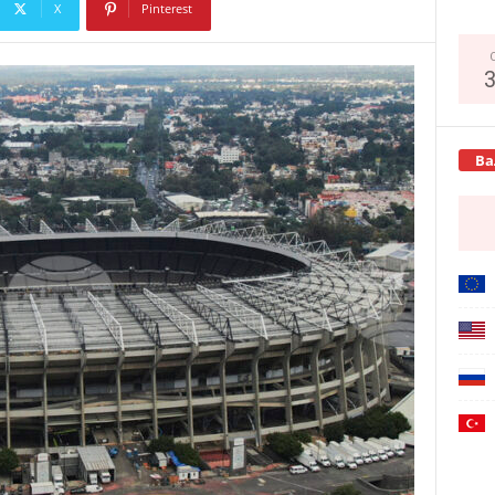
X
Pinterest
Copy URL
Ва