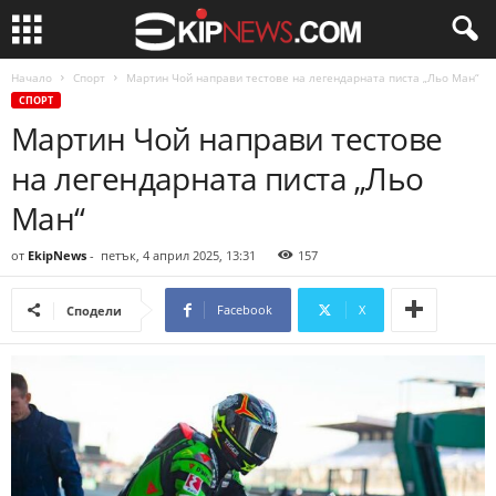
Начало
Спорт
Мартин Чой направи тестове на легендарната писта „Льо Ман“
СПОРТ
Мартин Чой направи тестове
на легендарната писта „Льо
Ман“
от
EkipNews
-
петък, 4 април 2025, 13:31
157
Facebook
X
Сподели