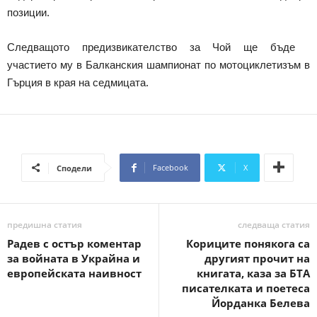
позиции.
Следващото предизвикателство за Чой ще бъде
участието му в Балканския шампионат по мотоциклетизъм в
Гърция в края на седмицата.
Facebook
X
Сподели
предишна статия
следваща статия
Радев с остър коментар
Кориците понякога са
за войната в Украйна и
другият прочит на
европейската наивност
книгата, каза за БТА
писателката и поетеса
Йорданка Белева