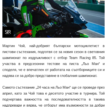
Мартин Чой, най-добрият български мотоциклетист в
пистови състезания, подготвя се за новия сезон в световния
шампионат по издръжливост с отбор Team Racing 85. Той
участва в предсезонни тестове на писта „Льо Ман“ и
споделя, че е впечатлен от работата на съотборниците си и
надява се за добро представяне в глобалния шампионат.
Самото състезание „24 часа на Льо Ман“ ще се проведе през
април, като за Чой това е десетото участие в турнира. Той
подчертава важността на последователността в такива
надпревари и вярва, че отборът има възможности за добри