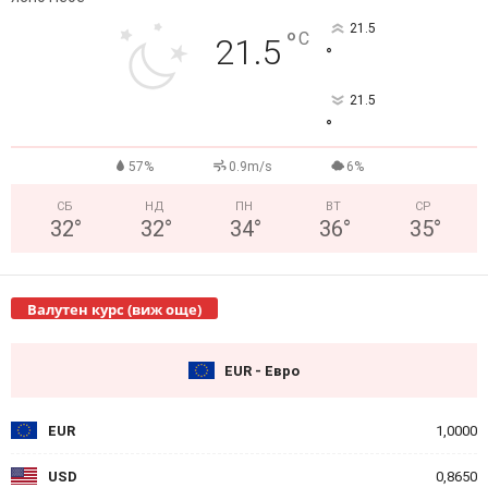
21.5
°
C
21.5
°
21.5
°
57%
0.9m/s
6%
СБ
НД
ПН
ВТ
СР
32
°
32
°
34
°
36
°
35
°
Валутен курс (виж още)
EUR - Евро
EUR
1,0000
USD
0,8650