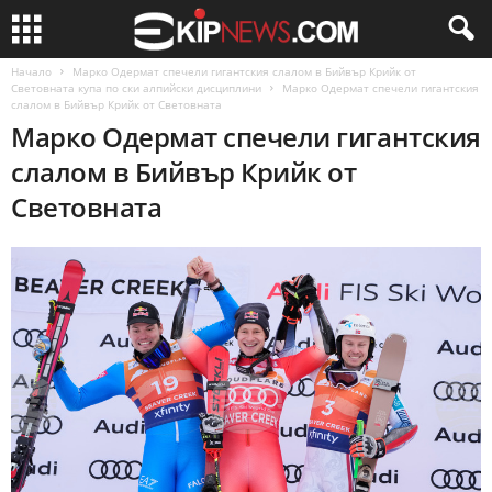
Начало
Марко Одермат спечели гигантския слалом в Бийвър Крийк от
Световната купа по ски алпийски дисциплини
Марко Одермат спечели гигантския
слалом в Бийвър Крийк от Световната
Марко Одермат спечели гигантския
слалом в Бийвър Крийк от
Световната