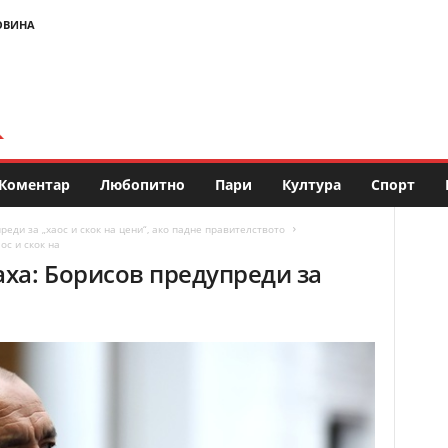
ОВИНА
Коментар
Любопитно
Пари
Култура
Спорт
еди за „хаос и скок на цени“, ако падне правителството
ос и скок на
ха: Борисов предупреди за