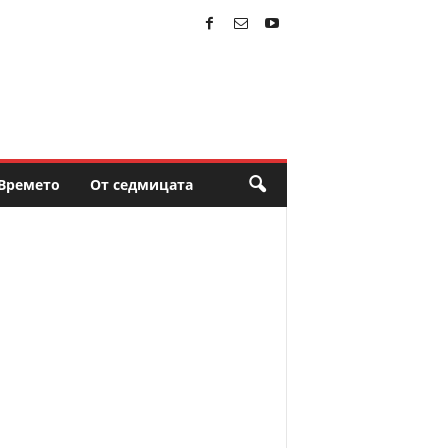
Времето
От седмицата