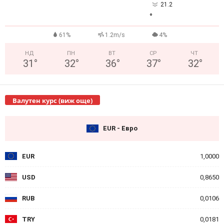
21.2
°
61%
1.2m/s
4%
НД
ПН
ВТ
СР
ЧТ
31
°
32
°
36
°
37
°
32
°
Валутен курс (виж още)
EUR - Евро
EUR
1,0000
USD
0,8650
RUB
0,0106
TRY
0,0181