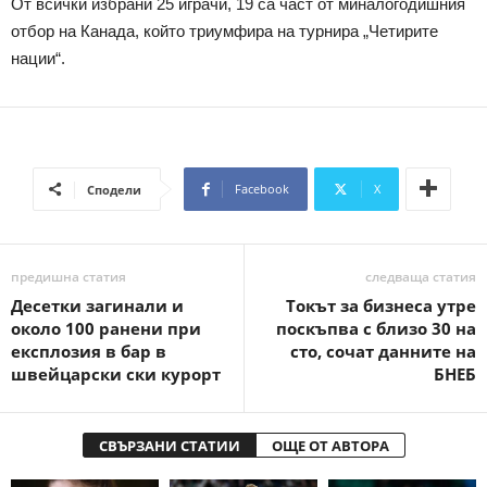
От всички избрани 25 играчи, 19 са част от миналогодишния
отбор на Канада, който триумфира на турнира „Четирите
нации“.
Facebook
X
Сподели
предишна статия
следваща статия
Десетки загинали и
Токът за бизнеса утре
около 100 ранени при
поскъпва с близо 30 на
експлозия в бар в
сто, сочат данните на
швейцарски ски курорт
БНЕБ
СВЪРЗАНИ СТАТИИ
ОЩЕ ОТ АВТОРА