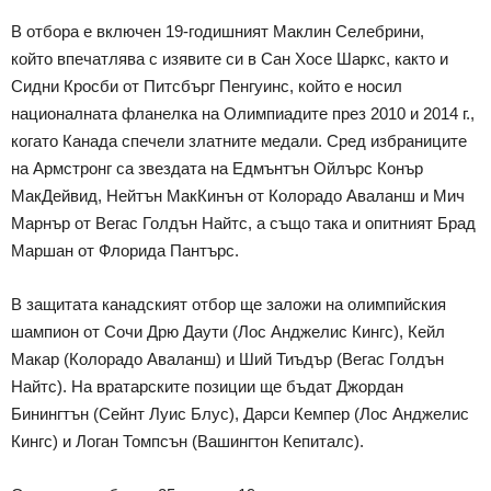
В отбора е включен 19-годишният Маклин Селебрини,
който впечатлява с изявите си в Сан Хосе Шаркс, както и
Сидни Кросби от Питсбърг Пенгуинс, който е носил
националната фланелка на Олимпиадите през 2010 и 2014 г.,
когато Канада спечели златните медали. Сред избраниците
на Армстронг са звездата на Едмънтън Ойлърс Конър
МакДейвид, Нейтън МакКинън от Колорадо Аваланш и Мич
Марнър от Вегас Голдън Найтс, а също така и опитният Брад
Маршан от Флорида Пантърс.
В защитата канадският отбор ще заложи на олимпийския
шампион от Сочи Дрю Даути (Лос Анджелис Кингс), Кейл
Макар (Колорадо Аваланш) и Ший Тиъдър (Вегас Голдън
Найтс). На вратарските позиции ще бъдат Джордан
Бинингтън (Сейнт Луис Блус), Дарси Кемпер (Лос Анджелис
Кингс) и Логан Томпсън (Вашингтон Кепиталс).