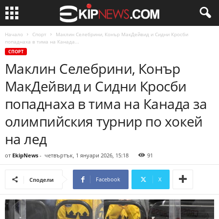
Начало
Спорт
Маклин Селебрини, Конър МакДейвид и Сидни Кросби
попаднаха в тима на Канада...
СПОРТ
Маклин Селебрини, Конър
МакДейвид и Сидни Кросби
попаднаха в тима на Канада за
олимпийския турнир по хокей
на лед
от
EkipNews
-
четвъртък, 1 януари 2026, 15:18
91
Facebook
X
Сподели