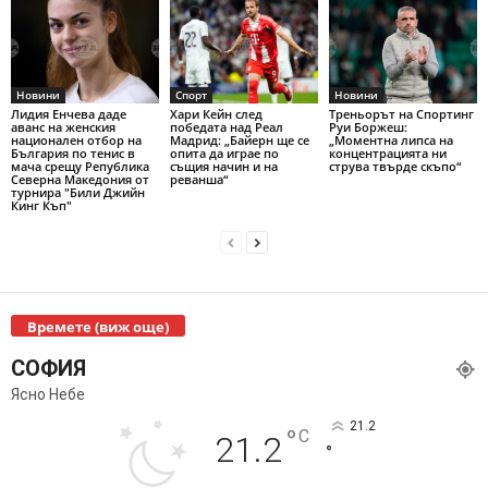
Новини
Спорт
Новини
Лидия Енчева даде
Хари Кейн след
Треньорът на Спортинг
аванс на женския
победата над Реал
Руи Боржеш:
национален отбор на
Мадрид: „Байерн ще се
„Моментна липса на
България по тенис в
опита да играе по
концентрацията ни
мача срещу Република
същия начин и на
струва твърде скъпо“
Северна Македония от
реванша“
турнира "Били Джийн
Кинг Къп"
Времете (виж още)
СОФИЯ
Ясно Небе
21.2
°
C
21.2
°