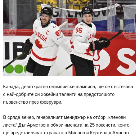
Канада, деветкратен олимпийски шампион, ще се състезава
с най-добрите си хокейни таланти на предстоящото
първенство през февруари.
В сряда вечер, генералният мениджър на отбор „кленови
листа“ Дъг Армстронг обяви имената на 25 хокеисти, които
ще представляват страната в Милано и Кортина д’Ампецо.