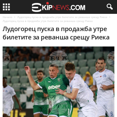
Начало
Лудогорец пуска в продажба утре билетите за реванша срещу Риека
Лудогорец пуска в продажба утре билетите за реванша срещу Риека
Лудогорец пуска в продажба утре
билетите за реванша срещу Риека