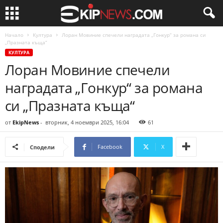
Начало
Култура
Лоран Мовиние спечели наградата „Гонкур“ за романа си
„Празната къща“
КУЛТУРА
Лоран Мовиние спечели
наградата „Гонкур“ за романа
си „Празната къща“
от
EkipNews
-
вторник, 4 ноември 2025, 16:04
61
Facebook
X
Сподели