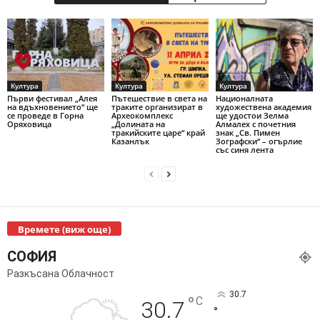
Култура
Култура
Култура
Първи фестивал „Алея
Пътешествие в света на
Националната
на вдъхновението“ ще
траките организират в
художествена академия
се проведе в Горна
Археокомплекс
ще удостои Зелма
Оряховица
„Долината на
Алмалех с почетния
тракийските царе“ край
знак „Св. Пимен
Казанлък
Зографски“ – огърлие
със синя лента
Времете (виж още)
СОФИЯ
Разкъсана Облачност
30.7
°
C
30.7
°