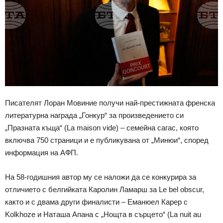
Писателят Лоран Мовиние получи най-престижната френска
литературна награда „Гонкур“ за произведението си
„Празната къща“ (La maison vide) – семейна сагас, която
включва 750 страници и е публикувана от „Минюи“, според
информация на АФП.
На 58-годишния автор му се наложи да се конкурира за
отличието с белгийката Каролин Ламарш за Le bel obscur,
както и с двама други финалисти – Еманюел Карер с
Kolkhoze и Наташа Апана с „Нощта в сърцето“ (La nuit au