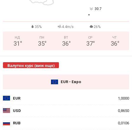
30.7
°
35%
4.4m/s
26%
НД
ПН
ВТ
СР
ЧТ
31
°
35
°
36
°
37
°
36
°
Валутен курс (виж още)
EUR - Евро
EUR
1,0000
USD
0,8650
RUB
0,0106