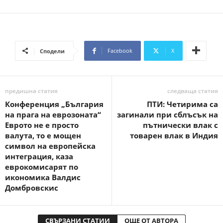
Facebook
X
Сподели
предишна статия
следваща статия
Конференция „България
ПТИ: Четирима са
на прага на еврозоната“
загинали при сблъсък на
Еврото не е просто
пътнически влак с
валута, то е мощен
товарен влак в Индия
символ на европейска
интеграция, каза
еврокомисарят по
икономика Валдис
Домбровскис
СВЪРЗАНИ СТАТИИ
ОЩЕ ОТ АВТОРА