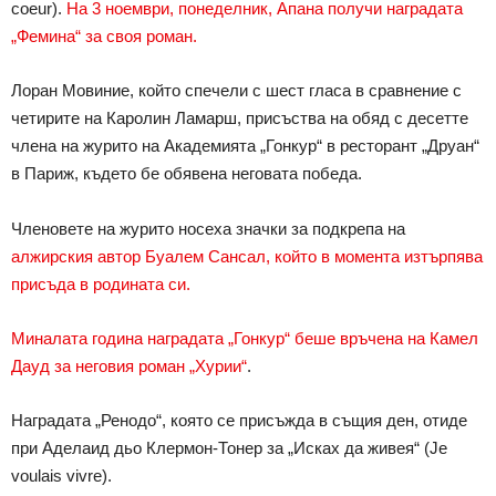
coeur).
На 3 ноември, понеделник, Апана получи наградата
„Фемина“ за своя роман.
Лоран Мовиние, който спечели с шест гласа в сравнение с
четирите на Каролин Ламарш, присъства на обяд с десетте
члена на журито на Академията „Гонкур“ в ресторант „Друан“
в Париж, където бе обявена неговата победа.
Членовете на журито носеха значки за подкрепа на
алжирския автор Буалем Сансал, който в момента изтърпява
присъда в родината си.
Миналата година наградата „Гонкур“ беше връчена на Камел
Дауд за неговия роман „Хурии“
.
Наградата „Ренодо“, която се присъжда в същия ден, отиде
при Аделаид дьо Клермон-Тонер за „Исках да живея“ (Je
voulais vivre).