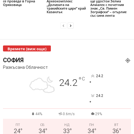
се проведе в Горна
Археокомплекс
ще удостои Зелма
Оряховица
„Долината на
Алмалех с почетния
тракийските царе“ край
знак „Св. Пимен
Казанлък
Зографски“ – огърлие
със синя лента
Времете (виж още)
СОФИЯ
Разкъсана Облачност
24.2
°
C
24.2
°
24.2
°
44%
0.6m/s
29%
ПТ
СБ
НД
ПН
ВТ
24
°
34
°
33
°
34
°
36
°