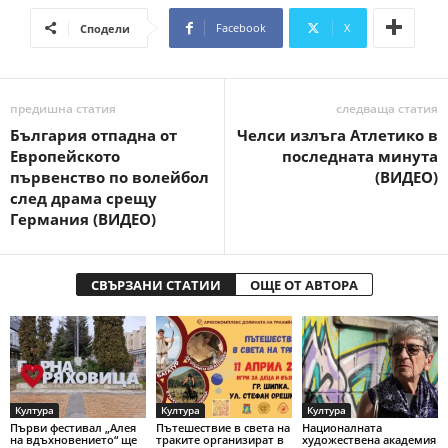
Facebook
X
Сподели
предишна статия
следваща статия
България отпадна от
Челси излъга Атлетико в
Европейското
последната минута
първенство по волейбол
(ВИДЕО)
след драма срещу
Германия (ВИДЕО)
СВЪРЗАНИ СТАТИИ
ОЩЕ ОТ АВТОРА
Култура
Култура
Култура
Първи фестивал „Алея
Пътешествие в света на
Националната
на вдъхновението“ ще
траките организират в
художествена академия