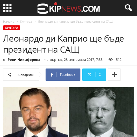
Начало
Култура
Леонардо ди Каприо ще бъде президент на САЩ
КУЛТУРА
Леонардо ди Каприо ще бъде
президент на САЩ
от
Рени Никифорова
-
четвъртък, 28 септември 2017, 7:55
1512
Facebook
X
Сподели