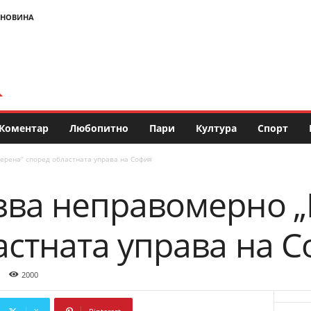
 НОВИНА
Коментар
Любопитно
Пари
Култура
Спорт
ерена“ според областната управа на София
зва неправомерно „
астната управа на 
2000