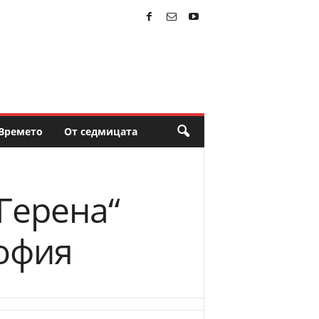
Времето
От седмицата
Герена“
София