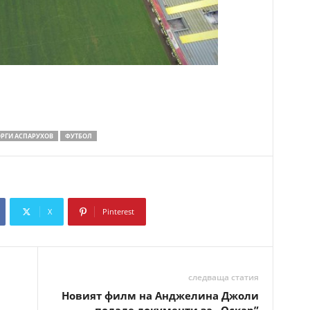
ОРГИ АСПАРУХОВ
ФУТБОЛ
X
Pinterest
Copy URL
следваща статия
Новият филм на Анджелина Джоли