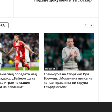
подаде документи за „Оскар”
ОРА
Новини
ейн след победата над
Треньорът на Спортинг Руи
адрид: „Байерн ще се
Боржеш: „Моментна липса на
да играе по същия
концентрацията ни струва
и на реванша“
твърде скъпо“