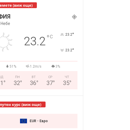
емете (виж още)
ФИЯ
 Небе
°
23.2
°
C
23.2
°
23.2
51%
1.2m/s
3%
НД
ПН
ВТ
СР
ЧТ
31
°
32
°
36
°
37
°
35
°
лутен курс (виж още)
EUR - Евро