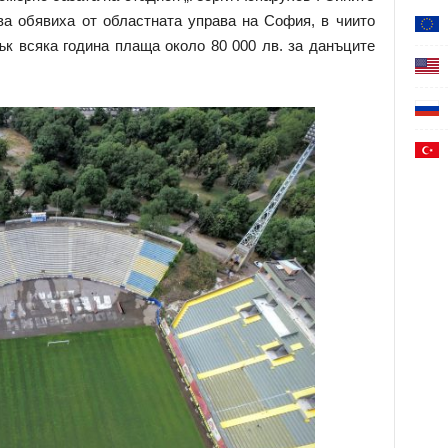
ва обявиха от областната управа на София, в чиито
ък всяка година плаща около 80 000 лв. за данъците