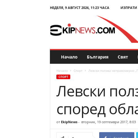
НЕДЕЛЯ, 9 АВГУСТ 2026, 11:23 ЧАСА
ИЗПРАТИ
E
k
i
p
N
e
w
s
Начало
България
Свят
.
c
Начало
Спорт
Левски ползва неправомерно „Г
o
СПОРТ
m
Левски пол
–
Н
о
според обл
в
и
н
от
EkipNews
-
вторник, 19 септември 2017, 8:03
и
и
к