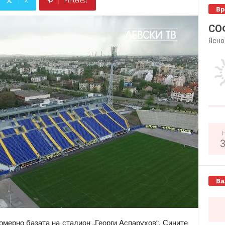
X
Pinterest
Вр
Copy URL
СО
Ясно
Ва
мерно базата на стадион „Георги Аспарухов“. Сините