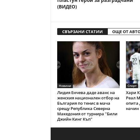
Пластун герой за разградчани
(ВИДЕО)
СВЪРЗАНИ СТАТИИ
ОЩЕ ОТ АВТ
Новини
Спорт
Лидия Енчева даде аванс на
Хари К
женския национален отбор на
Реал М
България по тенис в мача
опита 
срещу Република Северна
начин 
Македония от турнира "Били
Джийн Кинг Къп"