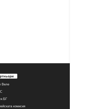
ртньори
е Веле
С
ти.БГ
ейската комисия