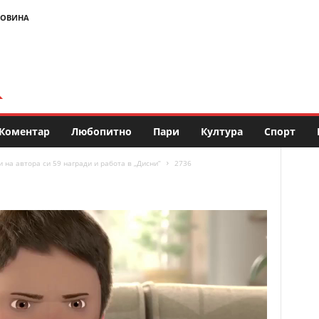
НОВИНА
Коментар
Любопитно
Пари
Култура
Спорт
на автора си 59 награди и работа в „Дисни”
2736