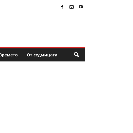
Времето
От седмицата