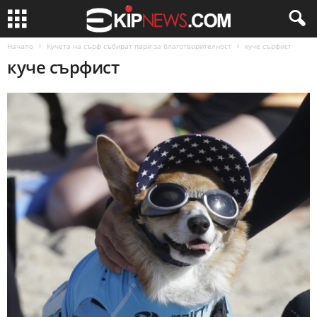
Начало
Кучета на сърф събират пари за благотворителност
куче сърфист
куче сърфист