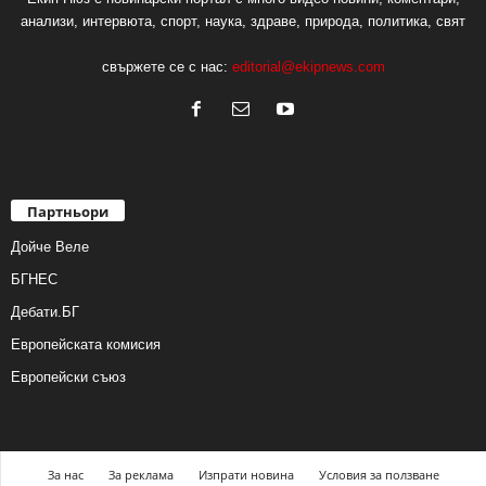
анализи, интервюта, спорт, наука, здраве, природа, политика, свят
свържете се с нас:
editorial@ekipnews.com
Партньори
Дойче Веле
БГНЕС
Дебати.БГ
Европейската комисия
Европейски съюз
За нас
За реклама
Изпрати новина
Условия за ползване