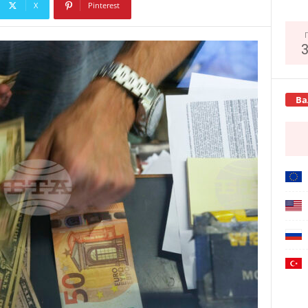
X
Pinterest
Copy URL
Ва