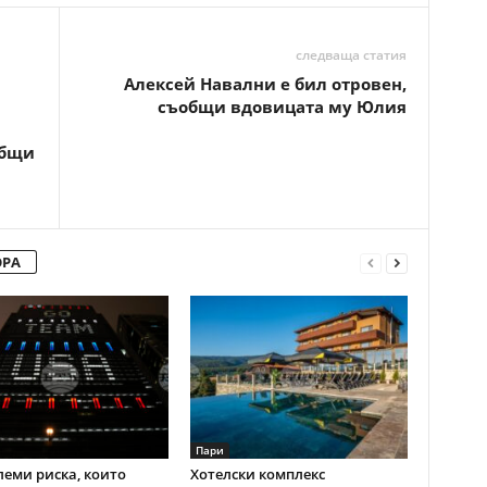
следваща статия
Алексей Навални е бил отровен,
съобщи вдовицата му Юлия
общи
ОРА
Пари
леми риска, които
Хотелски комплекс