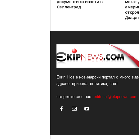
документи са иззети в
могат 
Свиленград
америк
откроя
Джърн
Екип Нюз е новинарски портал с много виде
здраве, природа, политика, свят
свържете се с нас:
editorial@ekipnews.com