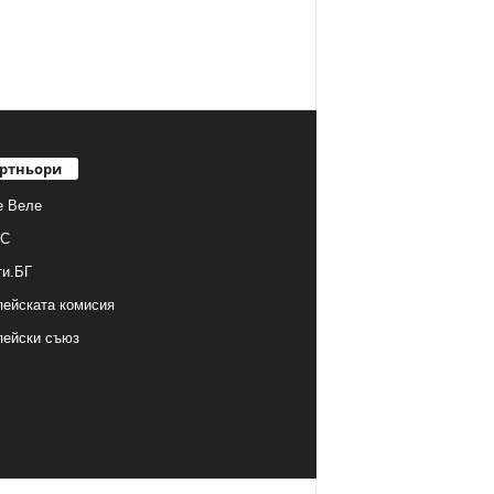
ртньори
е Веле
С
ти.БГ
ейската комисия
пейски съюз