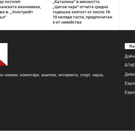
да потопят
„Каталина“ в месността
анската икономика,
„Цигов чарк“ отчита средна
ва в. „Уолстрийт
годишна заетост от около 18-
ъл“
19 хиляди гости, предпочитан
е от семейства
Па
Дойч
БГНЕ
Деба
о новини, коментари, анализи, интервюта, спорт, наука,
Европ
Евро