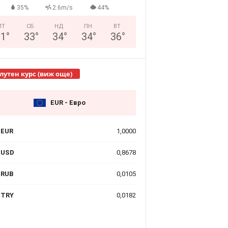
35%
2.6m/s
44%
ПТ
СБ
НД
ПН
ВТ
31
°
33
°
34
°
34
°
36
°
лутен курс (виж още)
EUR - Евро
EUR
1,0000
USD
0,8678
RUB
0,0105
TRY
0,0182