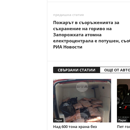
предишна статия
Пожарът в съоръженията за
съхранение на гориво на
Запорожката атомна
електроцентрала е потушен, съ
РИА Новости
СВЪРЗАНИ СТАТИИ
ОЩЕ ОТ АВТ
Пари
Пари
Над 600 тона храна без
Пет го