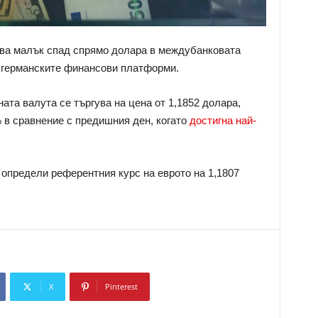
зва малък спад спрямо долара в междубанковата
 германските финансови платформи.
ата валута се търгува на цена от 1,1852 долара,
 в сравнение с предишния ден, когато
достигна най-
определи референтния курс на еврото на 1,1807
X
Pinterest
Copy URL