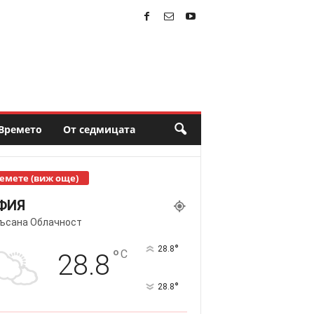
Времето
От седмицата
емете (виж още)
ФИЯ
ъсана Облачност
°
28.8
°
C
28.8
°
28.8