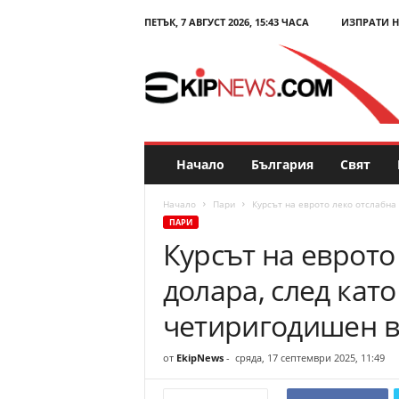
ПЕТЪК, 7 АВГУСТ 2026, 15:43 ЧАСА
ИЗПРАТИ 
E
k
i
p
N
e
w
s
Начало
България
Свят
.
c
Начало
Пари
Курсът на еврото леко отслабна
o
ПАРИ
m
Курсът на еврото
–
Н
долара, след кат
о
в
четиригодишен 
и
н
от
EkipNews
-
сряда, 17 септември 2025, 11:49
и
и
к