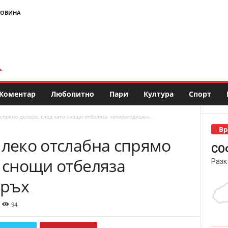
НОВИНА
Коментар
Любопитно
Пари
Култура
Спорт
 спрямо долара, след като снощи отбеляза четиригодишен...
Вр
 леко отслабна спрямо
СО
о снощи отбеляза
Разк
връх
94