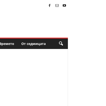
Времето
От седмицата