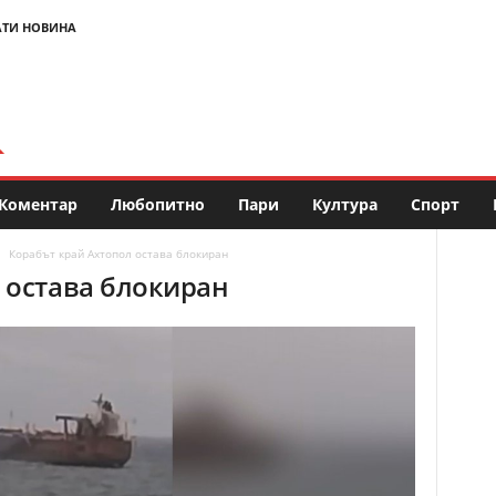
АТИ НОВИНА
Коментар
Любопитно
Пари
Култура
Спорт
Корабът край Ахтопол остава блокиран
 остава блокиран