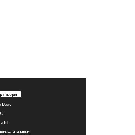
ртньори
е Веле
С
ти.БГ
ейската комисия