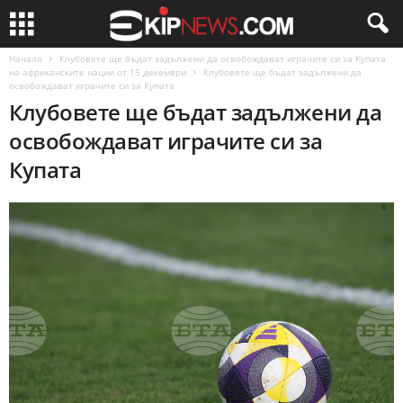
Начало
Клубовете ще бъдат задължени да освобождават играчите си за Купата
на африканските нации от 15 декември
Клубовете ще бъдат задължени да
освобождават играчите си за Купата
Клубовете ще бъдат задължени да
освобождават играчите си за
Купата