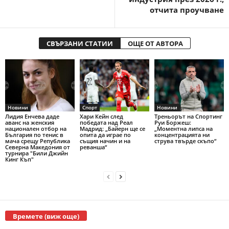
отчита проучване
СВЪРЗАНИ СТАТИИ
ОЩЕ ОТ АВТОРА
Новини
Спорт
Новини
Лидия Енчева даде
Хари Кейн след
Треньорът на Спортинг
аванс на женския
победата над Реал
Руи Боржеш:
национален отбор на
Мадрид: „Байерн ще се
„Моментна липса на
България по тенис в
опита да играе по
концентрацията ни
мача срещу Република
същия начин и на
струва твърде скъпо“
Северна Македония от
реванша“
турнира "Били Джийн
Кинг Къп"
Времете (виж още)