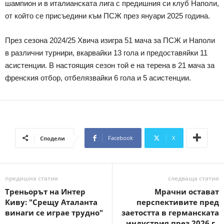
шампион и в италианската лига с предишния си клуб Наполи,
от който се присъедини към ПСЖ през януари 2025 година.
През сезона 2024/25 Хвича изигра 51 мача за ПСЖ и Наполи
в различни турнири, вкарвайки 13 гола и предоставяйки 11
асистенции. В настоящия сезон той е на терена в 21 мача за
френския отбор, отбелязвайки 6 гола и 5 асистенции.
Facebook
X
Сподели
предишна статия
следваща статия
Треньорът на Интер
Мрачни остават
Киву: "Срещу Аталанта
перспективите пред
винаги се играе трудно"
заетостта в германската
индустрия през 2026 г.,