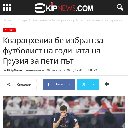
Начало
Спорт
Кварацхелия бе избран за футболист на годината на Грузия за
пети път
СПОРТ
Кварацхелия бе избран за
футболист на годината на
Грузия за пети път
от
EkipNews
-
понеделник, 29 декември 2025, 17:41
72
Facebook
X
Сподели