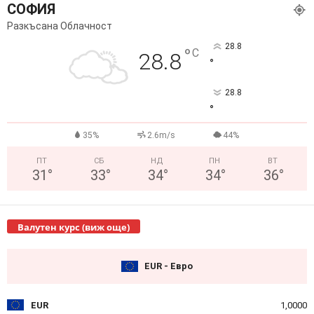
СОФИЯ
Разкъсана Облачност
28.8
°
C
28.8
°
28.8
°
35%
2.6m/s
44%
ПТ
СБ
НД
ПН
ВТ
31
°
33
°
34
°
34
°
36
°
Валутен курс (виж още)
EUR - Евро
EUR
1,0000