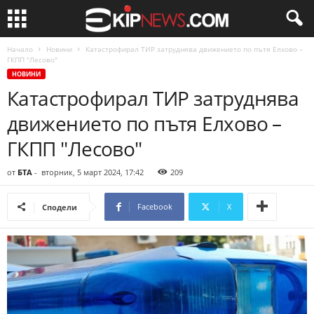
Начало
Новини
Катастрофирал ТИР затруднява движението по пътя Елхово –
ГКПП "Лесово"
НОВИНИ
Катастрофирал ТИР затруднява
движението по пътя Елхово –
ГКПП "Лесово"
от
БТА
-
вторник, 5 март 2024, 17:42
209
Facebook
X
Сподели