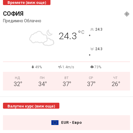
Времете (виж още)
СОФИЯ
Предимно Облачно
24.3
°
C
24.3
°
24.3
°
49%
1.4m/s
73%
НД
ПН
ВТ
СР
ЧТ
32
°
34
°
37
°
37
°
26
°
Валутен курс (виж още)
EUR - Евро