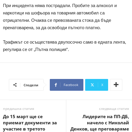
При инцидента няма пострадали. Пробите за алкохол и
наркотици на шофьора на товарния автомобил са
отрицателни. Очаква се превозваната стока да бъде
пренатоварена, за да освободи пътното платно.
Трафикът се осъществява двупосочно само в едната лента,
регулира се от „Пътна полиция“.
Facebook
X
Сподели
предишна статия
следваща статия
До 15 март ще се
Лидерите на ПП-ДБ,
приемат документи за
начело с Николай
участие в третото
Денков, ще преговаряме