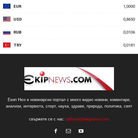
EUR
1,0000
USD
0,8650
RUB
0,0106
TRY
0,0181
Екип Нюз е новинарски портал с много видео новини, коментари,
анализи, интервюта, спорт, наука, здраве, природа, политика, свят
свържете се с нас:
editorial@ekipnews.com