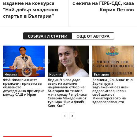
издание на конкурса
с екипа на ГЕРБ-СДС, каза
“Най-добър младежки
Кирил Петков
стартъп в България”
СВЪРЗАНИ СТАТИИ
ОЩЕ ОТ АВТОРА
Новини
Новини
България
ФНА: Филипинският
Лидия Енчева даде
Болница „Св. Анна“ във
президент приветства
аванс на женския
Варна трупа
обявеното
национален отбор на
задължения без ясен
двуседмично примирие
България по тенис в
оздравителен план,
между САЩ и Иран
мача срещу Република
съобщиха от
Северна Македония от
Министерството на
турнира "Били Джийн
здравеопазването
Кинг Къп"