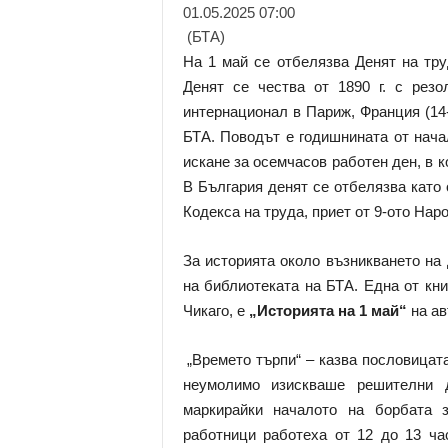
01.05.2025 07:00
(БТА)
На 1 май се отбелязва Денят на тру
Денят се чества от 1890 г. с резо
интернационал в Париж, Франция (14-
БТА. Поводът е годишнината от нача
искане за осемчасов работен ден, в к
В България денят се отбелязва като
Кодекса на труда, приет от 9-ото Наро
За историята около възникването на
на библиотеката на БТА. Една от книг
Чикаго, е
„Историята на 1 май“
на ав
„Времето търпи“ – казва пословицата
неумолимо изискваше решителни д
маркирайки началото на борбата з
работници работеха от 12 до 13 ча