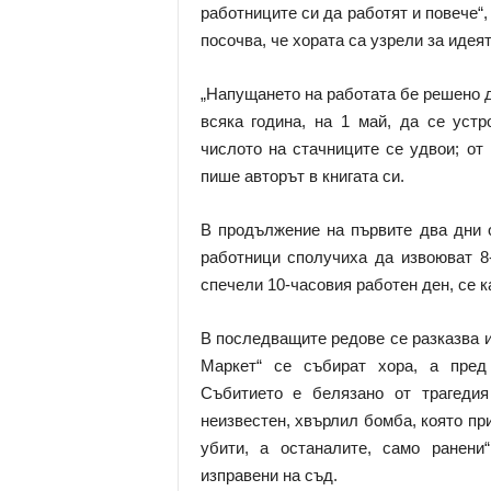
работниците си да работят и повече“
посочва, че хората са узрели за идея
„Напущането на работата бе решено да
всяка година, на 1 май, да се уст
числото на стачниците се удвои; от 
пише авторът в книгата си.
В продължение на първите два дни о
работници сполучиха да извоюват 8
спечели 10-часовия работен ден, се к
В последващите редове се разказва и 
Маркет“ се събират хора, а пред 
Събитието е белязано от трагедия
неизвестен, хвърлил бомба, която при
убити, а останалите, само ранени
изправени на съд.