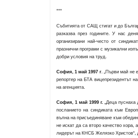
***
Събитията от САЩ стигат и до Българ
разказва през годините. У нас ден
организирани най-често от синдика
празнични програми с музикални изпъ
добри условия на труд.
София, 1 май 1997 г
. „Първи май не 
репортер на БТА вицепрезидентът на
на агенцията.
София, 1 май 1999 г.
„Деца пуснаха 
посланието на синдиката към Европ
вълна на присъединяване към обедине
не искат да са второ качество хора, 
лидерът на КНСБ Желязко Христов“, 