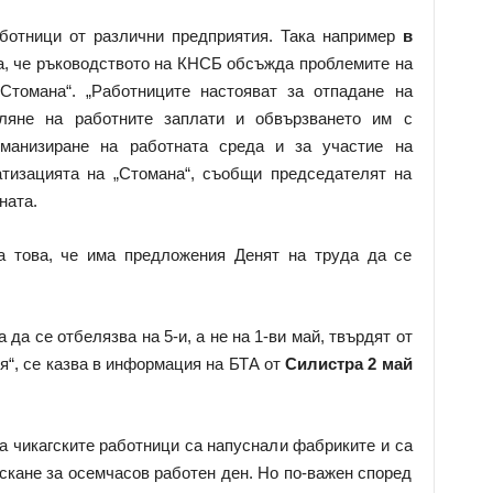
ботници от различни предприятия. Така например
в
а, че ръководството на КНСБ обсъжда проблемите на
Стомана“. „Работниците настояват за отпадане на
еляне на работните заплати и обвързването им с
уманизиране на работната среда и за участие на
тизацията на „Стомана“, съобщи председателят на
ната.
а това, че има предложения Денят на труда да се
да се отбелязва на 5-и, а не на 1-ви май, твърдят от
я“, се казва в информация на БТА от
Силистра 2 май
на чикагските работници са напуснали фабриките и са
искане за осемчасов работен ден. Но по-важен според