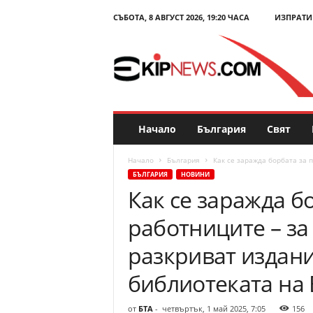
СЪБОТА, 8 АВГУСТ 2026, 19:20 ЧАСА
ИЗПРАТИ
E
k
i
p
N
e
w
s
Начало
България
Свят
.
c
Начало
България
Как се заражда борбата за п
o
БЪЛГАРИЯ
НОВИНИ
m
Как се заражда б
–
Н
работниците – за 
о
в
разкриват издани
и
н
библиотеката на
и
и
от
БТА
-
четвъртък, 1 май 2025, 7:05
156
к