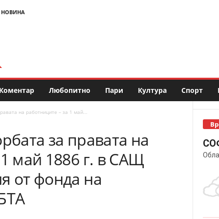
 НОВИНА
Коментар
Любопитно
Пари
Култура
Спорт
равата на работниците – за 1 май...
Вр
орбата за правата на
СО
1 май 1886 г. в САЩ
Обла
я от фонда на
 БТА