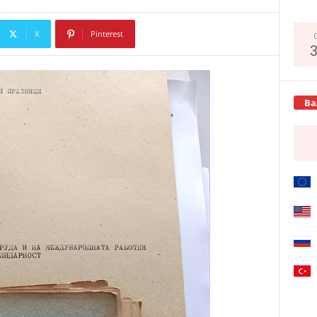
X
Pinterest
Copy URL
Ва