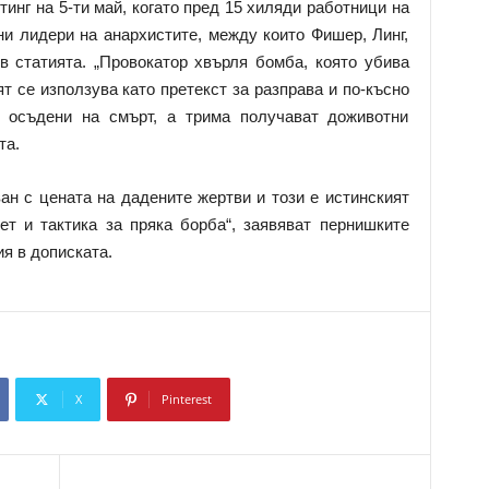
инг на 5-ти май, когато пред 15 хиляди работници на
ни лидери на анархистите, между които Фишер, Линг,
 в статията. „Провокатор хвърля бомба, която убива
т се използува като претекст за разправа и по-късно
а осъдени на смърт, а трима получават доживотни
та.
ан с цената на дадените жертви и този е истинският
ет и тактика за пряка борба“, заявяват пернишките
я в дописката.
X
Pinterest
Copy URL