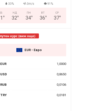
33%
3m/s
91%
СБ
НД
ПН
ВТ
СР
31
°
32
°
34
°
36
°
37
°
лутен курс (виж още)
EUR - Евро
EUR
1,0000
USD
0,8650
RUB
0,0106
TRY
0,0181