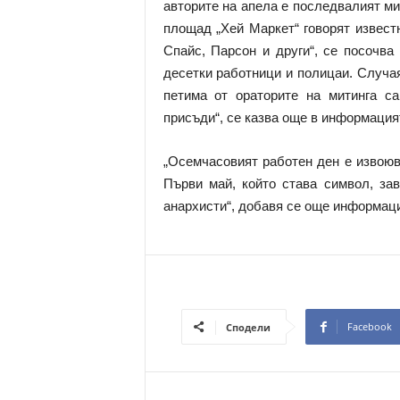
авторите на апела е последвалият мит
площад „Хей Маркет“ говорят извест
Спайс, Парсон и други“, се посочва
десетки работници и полицаи. Случая
петима от ораторите на митинга с
присъди“, се казва още в информация
„Осемчасовият работен ден е извоюв
Първи май, който става символ, зав
анархисти“, добавя се още информаци
Facebook
Сподели