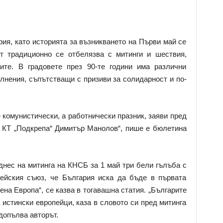
ия, като историята за възникването на Първи май се
ят традиционно се отбелязва с митинги и шествия,
тите. В градовете през 90-те години има различни
лнения, съпътстващи с призиви за солидарност и по-
е комунистически, а работнически празник, заяви пред
 КТ „Подкрепа“ Димитър Манолов“, пише е бюлетина
днес на митинга на КНСБ за 1 май три бели гълъба с
ейския съюз, че България иска да бъде в първата
на Европа“, се казва в тогавашна статия. „Българите
а истински европейци, каза в словото си пред митинга
допълва авторът.