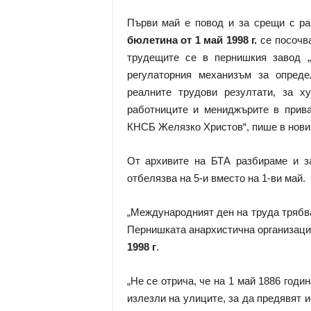
Първи май е повод и за срещи с ра
бюлетина от 1 май 1998 г.
се посочв
трудещите се в пернишкия завод „
регулаторния механизъм за опред
реалните трудови резултати, за х
работниците и мениджърите в прива
КНСБ Желязко Христов“, пише в нови
От архивите на БТА разбираме и з
отбелязва на 5-и вместо на 1-ви май.
„Международният ден на труда трябва 
Пернишката анархистична организаци
1998 г
.
„Не се отрича, че на 1 май 1886 годи
излезли на улиците, за да предявят 