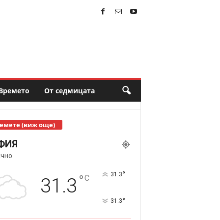
Времето
От седмицата
емете (виж още)
ФИЯ
чно
°
31.3
°
C
31.3
°
31.3