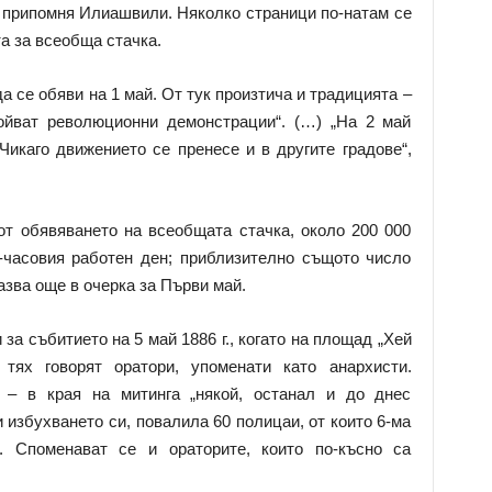
, припомня Илиашвили. Няколко страници по-натам се
та за всеобща стачка.
 се обяви на 1 май. От тук произтича и традицията –
ройват революционни демонстрации“. (…) „На 2 май
Чикаго движението се пренесе и в другите градове“,
т обявяването на всеобщата стачка, около 200 000
-часовия работен ден; приблизително същото число
азва още в очерка за Първи май.
за събитието на 5 май 1886 г., когато на площад „Хей
тях говорят оратори, упоменати като анархисти.
 – в края на митинга „някой, останал и до днес
 избухването си, повалила 60 полицаи, от които 6-ма
“. Споменават се и ораторите, които по-късно са