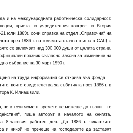
да и на международната работническа солидарност.
люция, приета на учредителния конгрес на Втория
21 юли 1889), сочи справка на отдел „Справочна“ на
лото през 1886 г. на голямата стачна вълна в САЩ с
оято се включват над 300 000 души от цялата страна.
 официален празник съгласно Закона за изменение на
дно събрание на 30 март 1990 г.
 Деня на труда информация се открива във фонда
ите, които свидетелства за събитията през 1886 г. в
тора К. Илиашвили.
, но в този момент времето не можеше да търпи – то
ействия“, пише авторът в началото на книгата,
а 8-часовия работен ден. „До 1886 г. чикагските
са и никой не пречеше на господарите да заставят