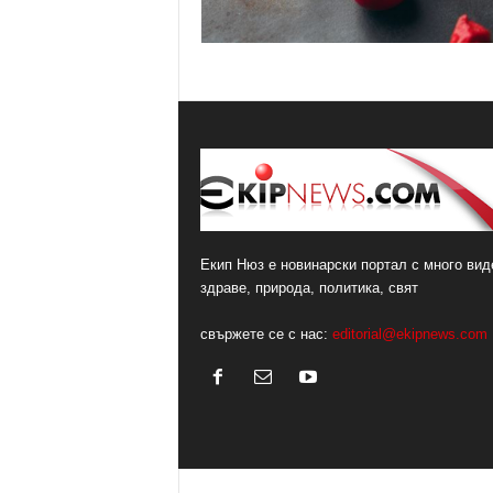
Екип Нюз е новинарски портал с много виде
здраве, природа, политика, свят
свържете се с нас:
editorial@ekipnews.com