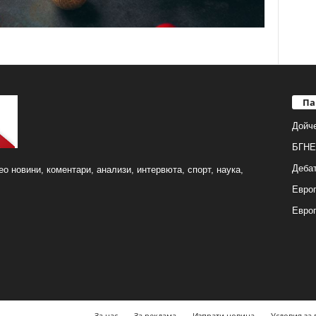
Па
Дойч
БГНЕ
Деба
о новини, коментари, анализи, интервюта, спорт, наука,
Европ
Евро
За нас
За реклама
Изпрати новина
Условия за 