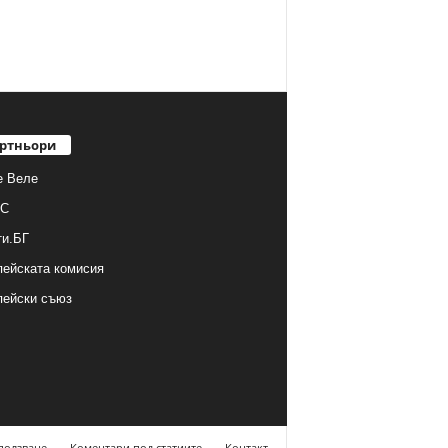
ртньори
е Веле
С
ти.БГ
ейската комисия
пейски съюз
ползване
Коментари под статиите
Контакт