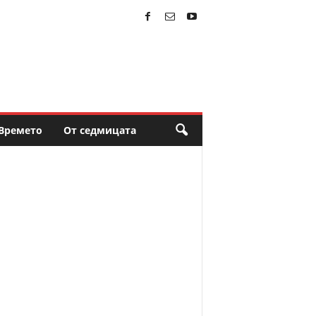
Времето
От седмицата