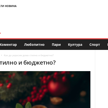
АТИ НОВИНА
Коментар
Любопитно
Пари
Култура
Спорт
Как да украсим дома стилно и бюджетно?
стилно и бюджетно?