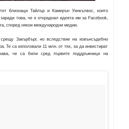
тет близнаци Тайлър и Камерън Уинкълвос, които
заради това, че е откраднал идеята им за Facebook,
та, според някои международни медии.
 срещу Закърбърг, но вследствие на извънсъдебно
. Те са използвали 11 млн. от тях, за да инвестират
начава, че са били сред първите поддръжници на