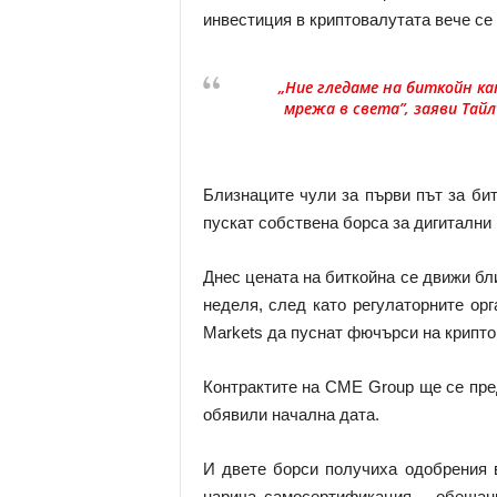
инвестиция в криптовалутата вече се 
„Ние гледаме на биткойн к
мрежа в света”, заяви Тайлъ
Близнаците чули за първи път за бит
пускат собствена борса за дигитални в
Днес цената на биткойна се движи бли
неделя, след като регулаторните о
Markets да пуснат фючърси на крипто
Контрактите на CME Group ще се пред
обявили начална дата.
И двете борси получиха одобрения в
нарича самосертификация – обещани