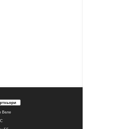
ртньори
е Веле
С