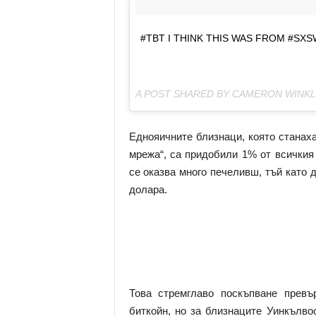
#TBT I THINK THIS WAS FROM #SXSW
A POST SHARED BY CAMERON WINK
Еднояичните близнаци, която станах
мрежа“, са придобили 1% от всичкия
се оказва много печеливш, тъй като д
долара.
Това стремглаво поскъпване превъ
биткойн, но за близнаците Уинкълво