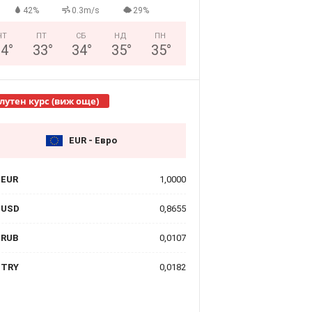
42%
0.3m/s
29%
ЧТ
ПТ
СБ
НД
ПН
34
°
33
°
34
°
35
°
35
°
лутен курс (виж още)
EUR - Евро
EUR
1,0000
USD
0,8655
RUB
0,0107
TRY
0,0182