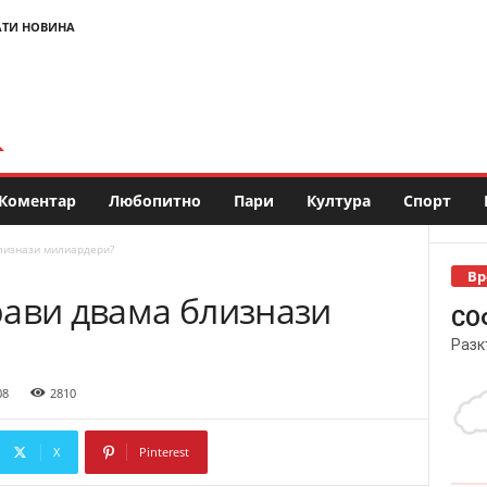
АТИ НОВИНА
Коментар
Любопитно
Пари
Култура
Спорт
лизнази милиардери?
Вр
рави двама близнази
СО
Разк
08
2810
X
Pinterest