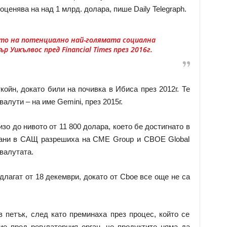
оценява на над 1 млрд. долара, пише Daily Telegraph.
ато на потенциално най-голямата социална
р Уикълвос пред Financial Times през 2016г.
койн, докато били на почивка в Ибиса през 2012г. Те
алути – на име Gemini, през 2015г.
зо до нивото от 11 800 долара, което бе достигнато в
ргани в САЩ разрешиха на CME Group и CBOE Global
валутата.
лагат от 18 декември, докато от Cboe все още не са
 петък, след като преминаха през процес, който се
е пред регулаторния орган, че продуктите няма да