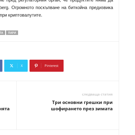
erg. Огромното поскъпване на биткойна предизвика
при криптовалутите.
ТА
ПАРИ
X
Pinterest
Copy URL
следваща статия
Три основни грешки при
нята
шофирането през зимата