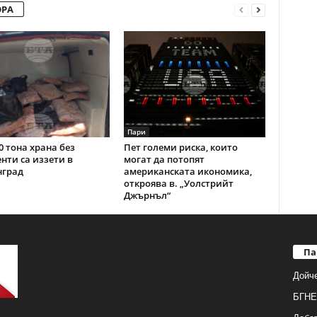
ОРА
Пари
0 тона храна без
Пет големи риска, които
нти са иззети в
могат да потопят
нград
американската икономика,
откроява в. „Уолстрийт
Джърнъл“
Па
Дойч
БГНЕ