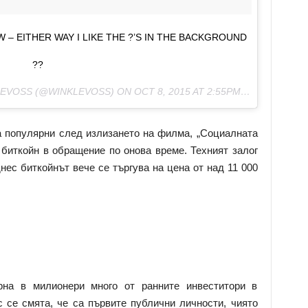
 – EITHER WAY I LIKE THE ?’S IN THE BACKGROUND
??
LEVOSS (@WINKLEVOSS) ON
OCT 8, 2015 AT 2:55PM PDT
а популярни след излизането на филма, „Социалната
 биткойн в обращение по онова време. Техният залог
нес биткойнът вече се търгува на цена от над 11 000
рна в милионери много от ранните инвеститори в
с се смята, че са първите публични личности, чиято