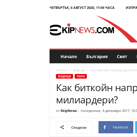
ЧЕТВЪРТЪК, 6 АВГУСТ 2026, 11:04 ЧАСА
ИЗПР
E
k
i
p
N
e
w
s
Начало
България
Свят
.
c
Начало
Водещи
Как биткойн направи двама б
o
ВОДЕЩИ
ПАРИ
m
Как биткойн нап
–
Н
милиардери?
о
в
и
от
EkipNews
-
понеделник, 4 декември 2017, 16:
н
и
Facebook
Сподели
и
к