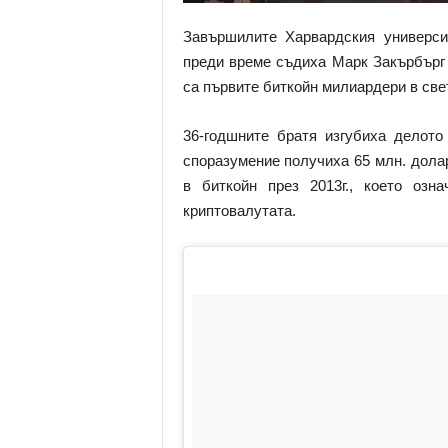
Завършилите Харвардския универси
преди време съдиха Марк Закърбърг 
са първите биткойн милиардери в све
36-годшните братя изгубиха делото
споразумение получиха 65 млн. долара
в биткойн през 2013г., което оз
криптовалутата.