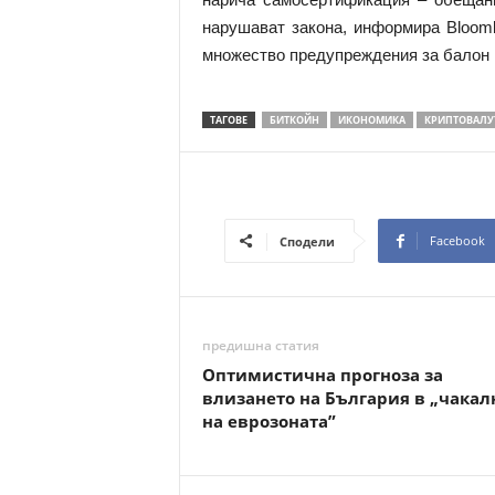
нарушават закона, информира Bloomb
множество предупреждения за балон 
ТАГОВЕ
БИТКОЙН
ИКОНОМИКА
КРИПТОВАЛУ
Facebook
Сподели
предишна статия
Оптимистична прогноза за
влизането на България в „чакал
на еврозоната”