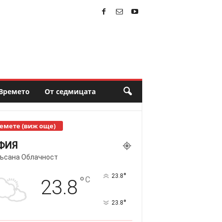
Времето
От седмицата
емете (виж още)
ФИЯ
ъсана Облачност
°
23.8
°
C
23.8
°
23.8