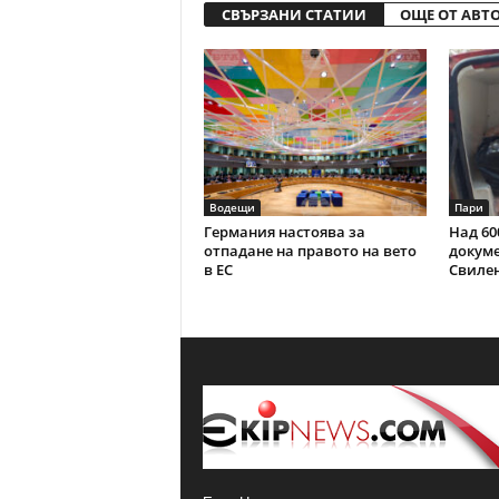
СВЪРЗАНИ СТАТИИ
ОЩЕ ОТ АВТ
Водещи
Пари
Германия настоява за
Над 60
отпадане на правото на вето
докуме
в ЕС
Свиле