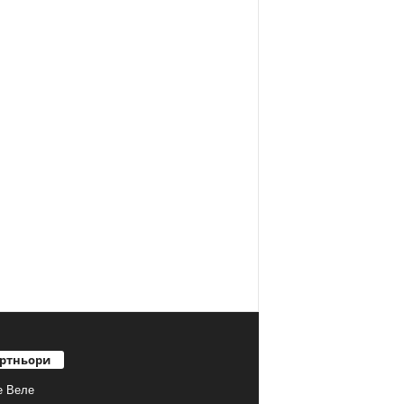
ртньори
е Веле