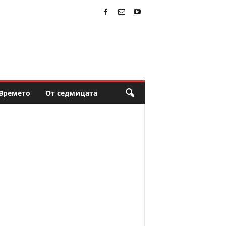
Времето
От седмицата