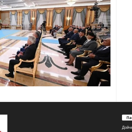
Па
Дойч