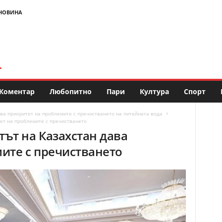
НОВИНА
Коментар
Любопитно
Пари
Култура
Спорт
ва приоритет на проблемите с пречистването на питейната вода
ет на проблемите с пречистването
ът на Казахстан дава
ите с пречистването