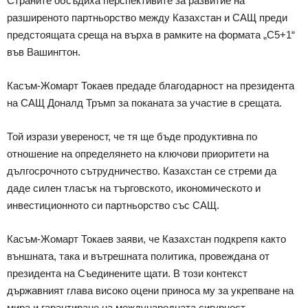
Страните обсъдиха перспективите за развитие на
разширеното партньорство между Казахстан и САЩ преди
предстоящата среща на върха в рамките на формата „C5+1“
във Вашингтон.
Касъм-Жомарт Токаев предаде благодарност на президента
на САЩ Доналд Тръмп за поканата за участие в срещата.
Той изрази увереност, че тя ще бъде продуктивна по
отношение на определянето на ключови приоритети на
дългосрочното сътрудничество. Казахстан се стреми да
даде силен тласък на търговското, икономическото и
инвестиционното си партньорство със САЩ.
Касъм-Жомарт Токаев заяви, че Казахстан подкрепя както
външната, така и вътрешната политика, провеждана от
президента на Съединените щати. В този контекст
държавният глава високо оцени приноса му за укрепване на
мира и гарантиране на международната сигурност.