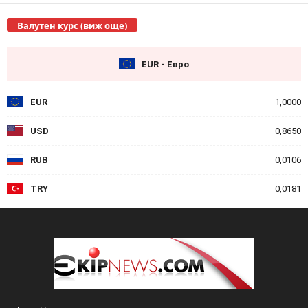
Валутен курс (виж още)
EUR - Евро
EUR
1,0000
USD
0,8650
RUB
0,0106
TRY
0,0181