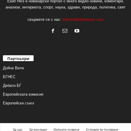
Екип Нюз е новинарски портал с много видео новини, коментари,
анализи, интервюта, спорт, наука, здраве, природа, политика, свят
свържете се с нас:
editorial@ekipnews.com
Партньори
Дойче Веле
БГНЕС
Дебати.БГ
Европейската комисия
Европейски съюз
За нас
За реклама
Изпрати новина
Условия за ползване