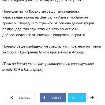
Президентът на Казахстан също така подчерта
нарастващата роля на Централна Азия в глобалните
процеси. Според него страните от региона демонстрират
безпрецедентно единство и ангажираност към
добросъседските отношения и споделен напредък.
По-рано беше съобщено, че специалният пратеник на Тръмп
за Южна и Централна Азия е пристигнал в Акорда.
(Тази информация се разпространява по споразумение
между БТА и Казинформ)
Facebook
X
Сподели