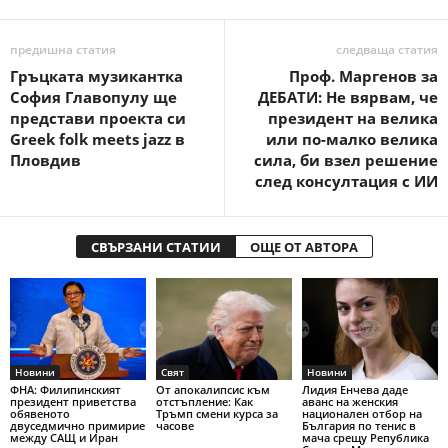
предишна статия
следваща статия
Гръцката музикантка
Проф. Маргенов за
София Главопулу ще
ДЕБАТИ: Не вярвам, че
представи проекта си
президент на велика
Greek folk meets jazz в
или по-малко велика
Пловдив
сила, би взел решение
след консултация с ИИ
СВЪРЗАНИ СТАТИИ
ОЩЕ ОТ АВТОРА
Новини
Свят
Новини
ФНА: Филипинският
От апокалипсис към
Лидия Енчева даде
президент приветства
отстъпление: Как
аванс на женския
обявеното
Тръмп смени курса за
национален отбор на
двуседмично примирие
часове
България по тенис в
между САЩ и Иран
мача срещу Република