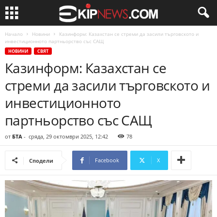
Начало
Новини
Казинформ: Казахстан се стреми да засили търговското и
инвестиционното партньорство със САЩ
НОВИНИ
СВЯТ
Казинформ: Казахстан се
стреми да засили търговското и
инвестиционното
партньорство със САЩ
от
БТА
-
сряда, 29 октомври 2025, 12:42
78
Facebook
X
Сподели