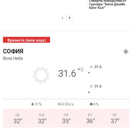
Северна Македония от
турнира "Били Джийн
Кинг Къп"
Времете (виж още)
СОФИЯ
Ясно Небе
31.6
°
C
31.6
°
31.6
°
31%
0.9m/s
6%
СБ
НД
ПН
ВТ
СР
32
°
32
°
35
°
36
°
37
°