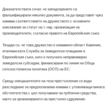
Доказателствата сочат, че заподозрените са
фалшифицирали няколко документа, за да представят чрез
измама съответствието на дружеството с основните
изисквания за статут на т. нар. организация на
производителите, съгласно правото на Европейския съюз.
Твърди се, че това дружество е измамило област Кампния,
италианската Служба за земеделски плащания и
Европейския съюз, като е получило неправомерно
земеделски субсидии, финансирани по линия на Обща
селскостопанска политика (ОСП) на ЕС.
Срещу извършителите на тези престъпления се води
разследване за предполагаема измама с утежняващи вината
обстоятелства с цел получаване на публични средства,
както за организирането на престъпно сдружение.