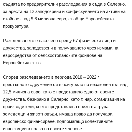
съдията по предварителни разследвания в съда в Салерно,
за ареста на 12 заподозрени и конфискуването на активи на
стойност над 9,6 милиона евро, съобщи Европейската
прокуратура.
Разследването е насочено срещу 67 физически лица и
дружества, заподозрени в получаването чрез измама на
евросредства от селскостопанските фондове на
Европейския съюз.
Според разследването в периода 2018 – 2022 г.
престъпното сдружение си е осигурило по незаконен път над
12,5 милиона евро, като е представило едно от своите
дружества, базирано в Салерно, като т. нар. организация на
производители, което представлява призната група
земеделци и животновъди, имаща право да получава
европейско финансиране, подпомагащо колективните
инвестиции в полза на своите членове.