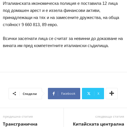
Италианската икономическа полиция е поставила 12 лица
под домашен арест и е иззела финансови активи,
принадлежащи на тях и на замесените дружества, на обща
стойност 9 660 813, 89 евро.
Всички засегнати лица се считат за невинни до доказване на
вината им пред компетентните италиански съдилища.
Facebook
X
Сподели
предишна статия
следваща статия
Трансгранична
Китайската централна