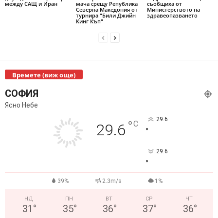
между САЩ и Иран
мача срещу Република
съобщиха от
Северна Македония от
Министерството на
турнира "Били Джийн
здравеопазването
Кинг Къп"
Времете (виж още)
СОФИЯ
Ясно Небе
29.6
°
C
29.6
°
29.6
°
39%
2.3m/s
1%
НД
ПН
ВТ
СР
ЧТ
31
°
35
°
36
°
37
°
36
°