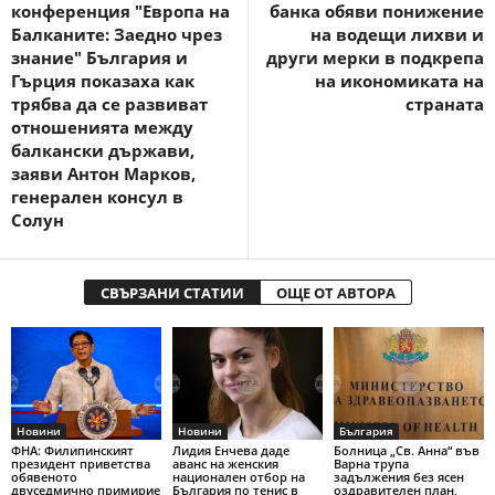
конференция "Европа на
банка обяви понижение
Балканите: Заедно чрез
на водещи лихви и
знание" България и
други мерки в подкрепа
Гърция показаха как
на икономиката на
трябва да се развиват
страната
отношенията между
балкански държави,
заяви Антон Марков,
генерален консул в
Солун
СВЪРЗАНИ СТАТИИ
ОЩЕ ОТ АВТОРА
Новини
Новини
България
ФНА: Филипинският
Лидия Енчева даде
Болница „Св. Анна“ във
президент приветства
аванс на женския
Варна трупа
обявеното
национален отбор на
задължения без ясен
двуседмично примирие
България по тенис в
оздравителен план,