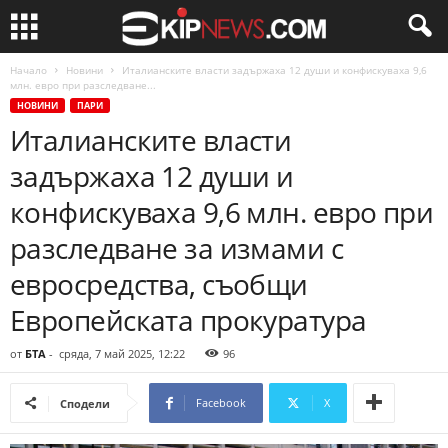
Начало
Новини
Италианските власти задържаха 12 души и конфискуваха 9,6
млн. евро при разследване...
НОВИНИ
ПАРИ
Италианските власти
задържаха 12 души и
конфискуваха 9,6 млн. евро при
разследване за измами с
евросредства, съобщи
Европейската прокуратура
от
БТА
-
сряда, 7 май 2025, 12:22
96
Facebook
X
Сподели