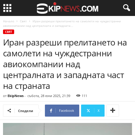
Начало
Свят
Иран разреши прелитането на самолети на чуждестранни
авиокомпании над централната и западната...
СВЯТ
Иран разреши прелитането на
самолети на чуждестранни
авиокомпании над
централната и западната част
на страната
от
EkipNews
-
събота, 28 юни 2025, 21:39
111
Facebook
X
Сподели