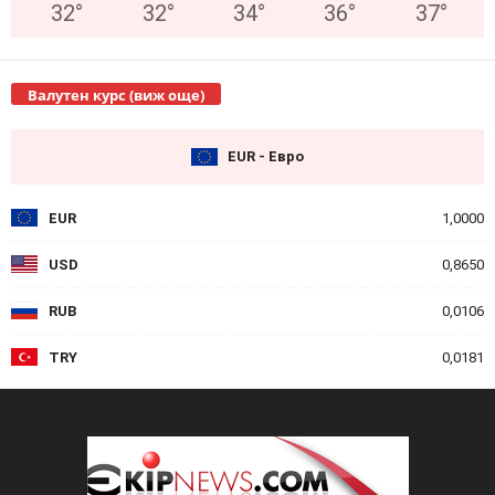
32
°
32
°
34
°
36
°
37
°
Валутен курс (виж още)
EUR - Евро
EUR
1,0000
USD
0,8650
RUB
0,0106
TRY
0,0181