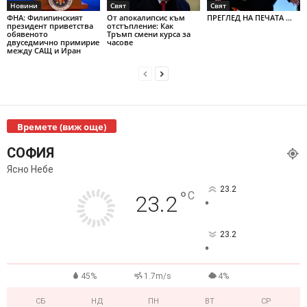
Новини
Свят
Свят
ФНА: Филипинският
От апокалипсис към
ПРЕГЛЕД НА ПЕЧАТА ...
президент приветства
отстъпление: Как
обявеното
Тръмп смени курса за
двуседмично примирие
часове
между САЩ и Иран
Времете (виж още)
СОФИЯ
Ясно Небе
23.2
°
C
23.2
°
23.2
°
45%
1.7m/s
4%
СБ
НД
ПН
ВТ
СР