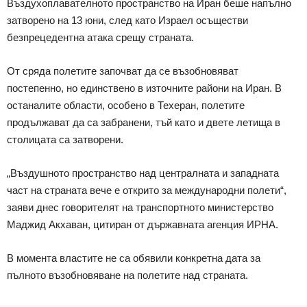
Въздухоплавателното пространство на Иран беше напълно
затворено на 13 юни, след като Израел осъществи
безпрецедентна атака срещу страната.
От сряда полетите започват да се възобновяват
постепенно, но единствено в източните райони на Иран. В
останалите области, особено в Техеран, полетите
продължават да са забранени, тъй като и двете летища в
столицата са затворени.
„Въздушното пространство над централната и западната
част на страната вече е открито за международни полети“,
заяви днес говорителят на транспортното министерство
Маджид Акхаван, цитиран от държавната агенция ИРНА.
В момента властите не са обявили конкретна дата за
пълното възобновяване на полетите над страната.