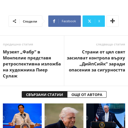
Facebook
X
Сподели
предишна статия
следваща статия
Музеят „Фабр“ в
Страни от цял свят
Монпелие представя
засилват контрола върху
ретроспективна изложба
„ДийпСийк“ заради
на художника Пиер
опасения за сигурността
Сулаж
СВЪРЗАНИ СТАТИИ
ОЩЕ ОТ АВТОРА