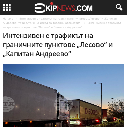
Начало
Интензивен е трафикът на граничните пунктове „Лесово“ и „Капитан
Андреево“ тази сутрин на изход за товарни автомобили
Интензивен е трафикът
на граничните пунктове "Лесово" и "Капитан Андреево"
Интензивен е трафикът на
граничните пунктове „Лесово“ и
„Капитан Андреево“