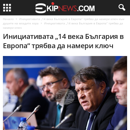
Начало
Инициативата „14 века България в Европа“ трябва да намери ключ към
душите на младите хора
Инициативата „14 века България в Европа“ трябва да
намери ключ
Инициативата „14 века България в
Европа“ трябва да намери ключ