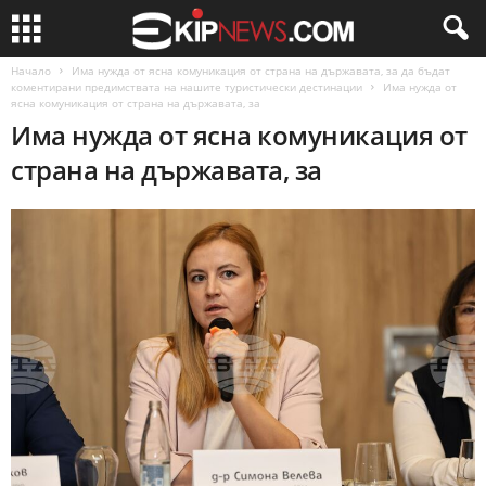
Начало
Има нужда от ясна комуникация от страна на държавата, за да бъдат
коментирани предимствата на нашите туристически дестинации
Има нужда от
ясна комуникация от страна на държавата, за
Има нужда от ясна комуникация от
страна на държавата, за