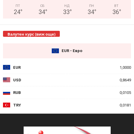
ПТ
СБ
НД
ПН
ВТ
24
°
34
°
33
°
34
°
36
°
Валутен курс (виж още)
EUR - Евро
EUR
1,0000
USD
0,8649
RUB
0,0105
TRY
0,0181