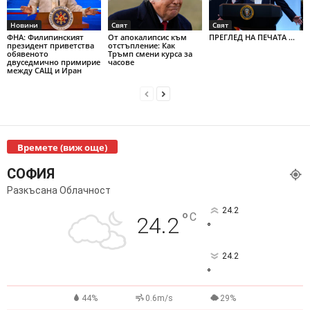
Новини
Свят
Свят
ФНА: Филипинският
От апокалипсис към
ПРЕГЛЕД НА ПЕЧАТА ...
президент приветства
отстъпление: Как
обявеното
Тръмп смени курса за
двуседмично примирие
часове
между САЩ и Иран
Времете (виж още)
СОФИЯ
Разкъсана Облачност
24.2
°
C
24.2
°
24.2
°
44%
0.6m/s
29%