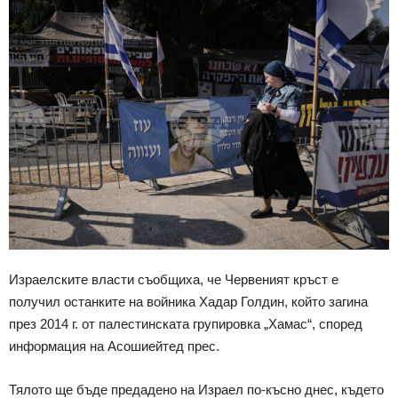
Израелските власти съобщиха, че Червеният кръст е
получил останките на войника Хадар Голдин, който загина
през 2014 г. от палестинската групировка „Хамас“, според
информация на Асошиейтед прес.
Тялото ще бъде предадено на Израел по-късно днес, където