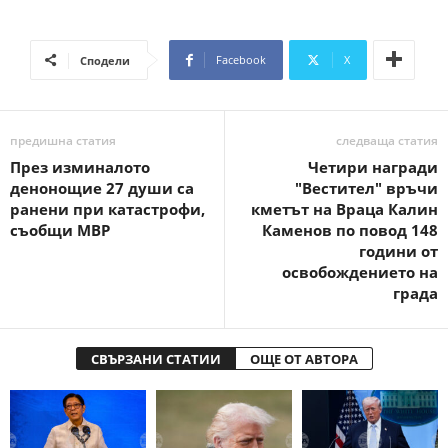
Facebook
X
Сподели
предишна статия
следваща статия
През изминалото
Четири награди
денонощие 27 души са
"Вестител" връчи
ранени при катастрофи,
кметът на Враца Калин
съобщи МВР
Каменов по повод 148
години от
освобождението на
града
СВЪРЗАНИ СТАТИИ
ОЩЕ ОТ АВТОРА