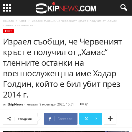
Начало
Свят
Израел съобщи, че Червеният кръст е получил от „Хамас“
тленните останки на...
СВЯТ
Израел съобщи, че Червеният
кръст е получил от „Хамас“
тленните останки на
военнослужещ на име Хадар
Голдин, който е бил убит през
2014 г.
от
EkipNews
-
неделя, 9 ноември 2025, 15:51
61
Facebook
X
Сподели