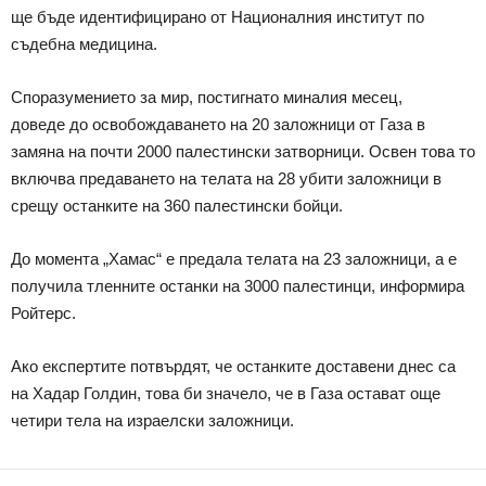
ще бъде идентифицирано от Националния институт по
съдебна медицина.
Споразумението за мир, постигнато миналия месец,
доведе до освобождаването на 20 заложници от Газа в
замяна на почти 2000 палестински затворници. Освен това то
включва предаването на телата на 28 убити заложници в
срещу останките на 360 палестински бойци.
До момента „Хамас“ е предала телата на 23 заложници, а е
получила тленните останки на 3000 палестинци, информира
Ройтерс.
Ако експертите потвърдят, че останките доставени днес са
на Хадар Голдин, това би значело, че в Газа остават още
четири тела на израелски заложници.