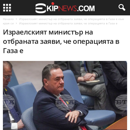
Начало
Израелският министър на отбраната заяви, че операцията в Газа е към
края си
Израелският министър на отбраната заяви, че операцията в Газа е
Израелският министър на
отбраната заяви, че операцията в
Газа е