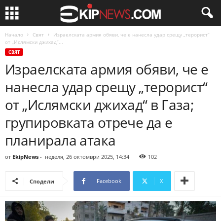
Начало
Свят
Израелската армия обяви, че е нанесла удар срещу „терорист“
от „Ислямски джихад“...
СВЯТ
Израелската армия обяви, че е
нанесла удар срещу „терорист“
от „Ислямски джихад“ в Газа;
групировката отрече да е
планирала атака
от
EkipNews
-
неделя, 26 октомври 2025, 14:34
102
Facebook
X
Сподели