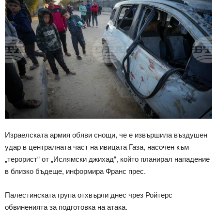
Израелската армия обяви снощи, че е извършила въздушен
удар в централната част на ивицата Газа, насочен към
„терорист“ от „Ислямски джихад“, който планирал нападение
в близко бъдеще, информира Франс прес.
Палестинската група отхвърли днес чрез Ройтерс
обвиненията за подготовка на атака.