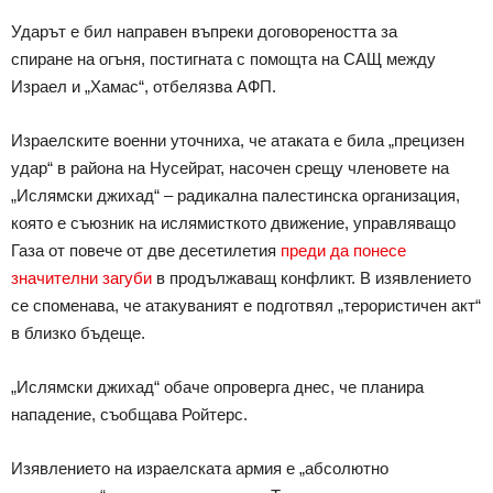
Ударът е бил направен въпреки договореността за
спиране на огъня, постигната с помощта на САЩ между
Израел и „Хамас“, отбелязва АФП.
Израелските военни уточниха, че атаката е била „прецизен
удар“ в района на Нусейрат, насочен срещу членовете на
„Ислямски джихад“ – радикална палестинска организация,
която е съюзник на ислямисткото движение, управляващо
Газа от повече от две десетилетия
преди да понесе
значителни загуби
в продължаващ конфликт. В изявлението
се споменава, че атакуваният е подготвял „терористичен акт“
в близко бъдеще.
„Ислямски джихад“ обаче опроверга днес, че планира
нападение, съобщава Ройтерс.
Изявлението на израелската армия е „абсолютно