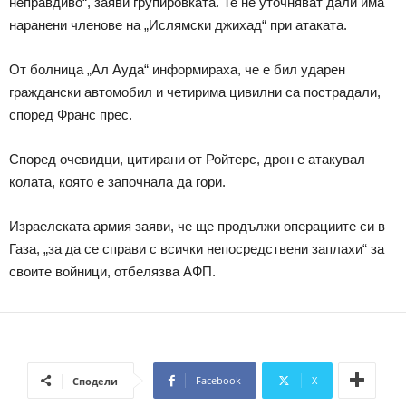
неправдиво“, заяви групировката. Те не уточняват дали има
наранени членове на „Ислямски джихад“ при атаката.
От болница „Ал Ауда“ информираха, че е бил ударен
граждански автомобил и четирима цивилни са пострадали,
според Франс прес.
Според очевидци, цитирани от Ройтерс, дрон е атакувал
колата, която е започнала да гори.
Израелската армия заяви, че ще продължи операциите си в
Газа, „за да се справи с всички непосредствени заплахи“ за
своите войници, отбелязва АФП.
Facebook
X
Сподели