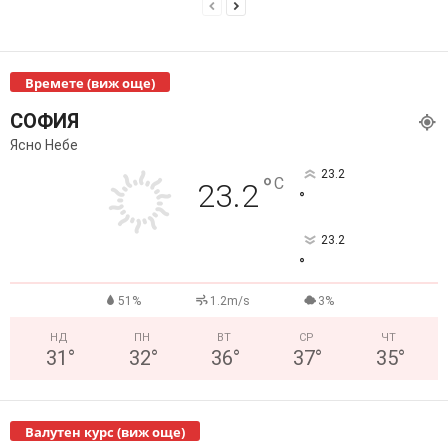
Времете (виж още)
СОФИЯ
Ясно Небе
23.2
°
C
23.2
°
23.2
°
51%
1.2m/s
3%
НД
ПН
ВТ
СР
ЧТ
31
°
32
°
36
°
37
°
35
°
Валутен курс (виж още)