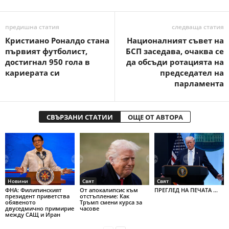
предишна статия
следваща статия
Кристиано Роналдо стана
Националният съвет на
първият футболист,
БСП заседава, очаква се
достигнал 950 гола в
да обсъди ротацията на
кариерата си
председател на
парламента
СВЪРЗАНИ СТАТИИ
ОЩЕ ОТ АВТОРА
Новини
Свят
Свят
ФНА: Филипинският
От апокалипсис към
ПРЕГЛЕД НА ПЕЧАТА ...
президент приветства
отстъпление: Как
обявеното
Тръмп смени курса за
двуседмично примирие
часове
между САЩ и Иран