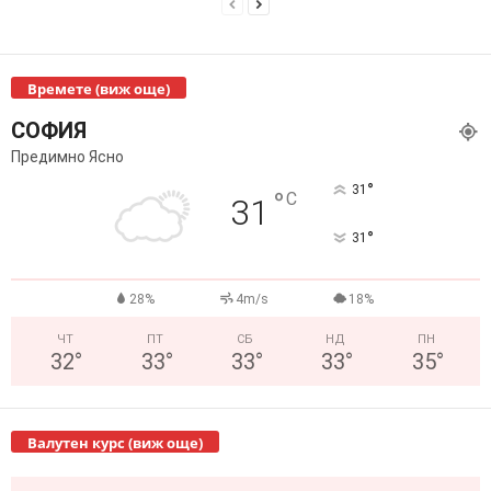
Времете (виж още)
СОФИЯ
Предимно Ясно
°
31
°
C
31
°
31
28%
4m/s
18%
ЧТ
ПТ
СБ
НД
ПН
32
°
33
°
33
°
33
°
35
°
Валутен курс (виж още)