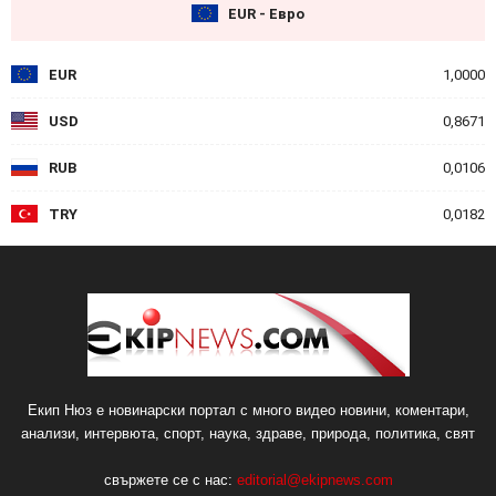
EUR - Евро
EUR
1,0000
USD
0,8671
RUB
0,0106
TRY
0,0182
Екип Нюз е новинарски портал с много видео новини, коментари,
анализи, интервюта, спорт, наука, здраве, природа, политика, свят
свържете се с нас:
editorial@ekipnews.com