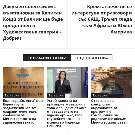
Документален филм с
Кремъл вече не се
възстановки за Капитан
интересува от разговори
Кощù от Балчик ще бъде
със САЩ, Тръмп гледа
представен в
към Африка и Южна
Художествена галерия –
Америка
Добрич
СВЪРЗАНИ СТАТИИ
ОЩЕ ОТ АВТОРА
България
България
България
Болница „Св. Анна“ във
Устойчивостта на
Откриване на
Варна трупа
примирието зависи от
консулства,
задължения без ясен
това Иран да се откаже
образователни
оздравителен план,
от създаването на
програми и
съобщиха от
ядрено оръжие, каза
компенсации за
Министерството на
служебният външен
родители ще обсъди
здравеопазването
министър Надежда
Министерският съвет
Нейнски