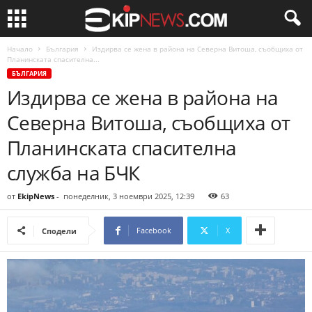
Начало
България
Издирва се жена в района на Северна Витоша, съобщиха от
Планинската спасителна...
БЪЛГАРИЯ
Издирва се жена в района на
Северна Витоша, съобщиха от
Планинската спасителна
служба на БЧК
от
EkipNews
-
понеделник, 3 ноември 2025, 12:39
63
Facebook
X
Сподели