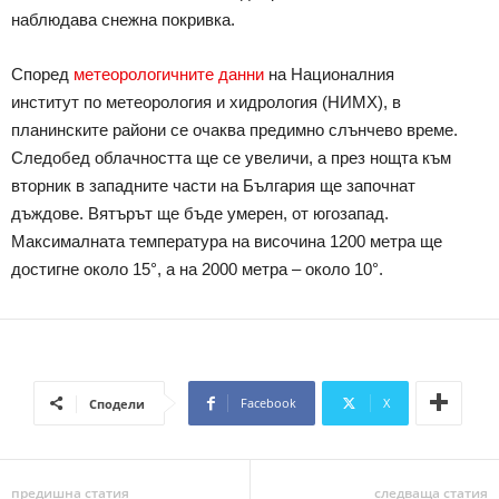
наблюдава снежна покривка.
Според
метеорологичните данни
на Националния
институт по метеорология и хидрология (НИМХ), в
планинските райони се очаква предимно слънчево време.
Следобед облачността ще се увеличи, а през нощта към
вторник в западните части на България ще започнат
дъждове. Вятърът ще бъде умерен, от югозапад.
Максималната температура на височина 1200 метра ще
достигне около 15°, а на 2000 метра – около 10°.
Facebook
X
Сподели
предишна статия
следваща статия