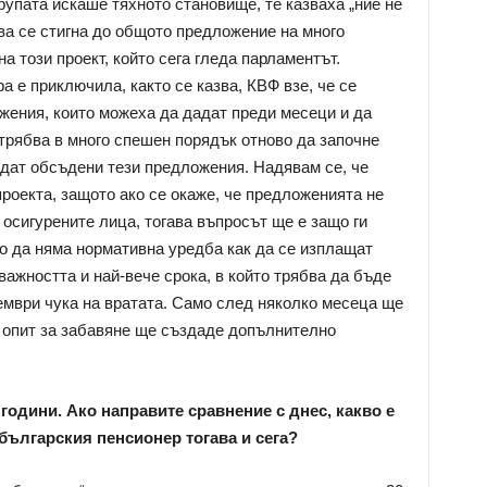
рупата искаше тяхното становище, те казваха „ние не
ва се стигна до общото предложение на много
а този проект, който сега гледа парламентът.
 е приключила, както се казва, КВФ взе, че се
жения, които можеха да дадат преди месеци и да
рябва в много спешен порядък отново да започне
ъдат обсъдени тези предложения. Надявам се, че
оекта, защото ако се окаже, че предложенията не
 осигурените лица, тогава въпросът ще е защо ги
ро да няма нормативна уредба как да се изплащат
важността и най-вече срока, в който трябва да бъде
тември чука на вратата. Само след няколко месеца ще
 опит за забавяне ще създаде допълнително
 години. Ако направите сравнение с днес, какво е
българския пенсионер тогава и сега?