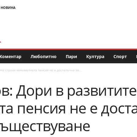
 НОВИНА
Коментар
Любопитно
Пари
Култура
Спорт
те страни минималната пенсия не е достатъчна за...
в: Дори в развитите
а пенсия не е дост
съществуване