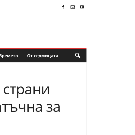
Времето
От седмицата
 страни
атъчна за