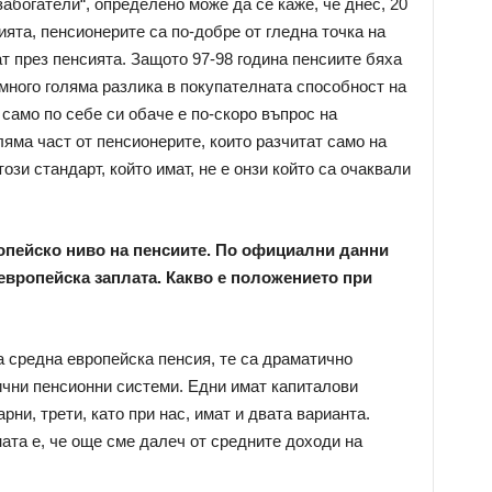
забогатели“, определено може да се каже, че днес, 20
ята, пенсионерите са по-добре от гледна точка на
т през пенсията. Защото 97-98 година пенсиите бяха
 много голяма разлика в покупателната способност на
само по себе си обаче е по-скоро въпрос на
ляма част от пенсионерите, които разчитат само на
ози стандарт, който имат, не е онзи който са очаквали
опейско ниво на пенсиите. По официални данни
 европейска заплата. Какво е положението при
 средна европейска пенсия, те са драматично
ични пенсионни системи. Едни имат капиталови
ни, трети, като при нас, имат и двата варианта.
ата е, че още сме далеч от средните доходи на