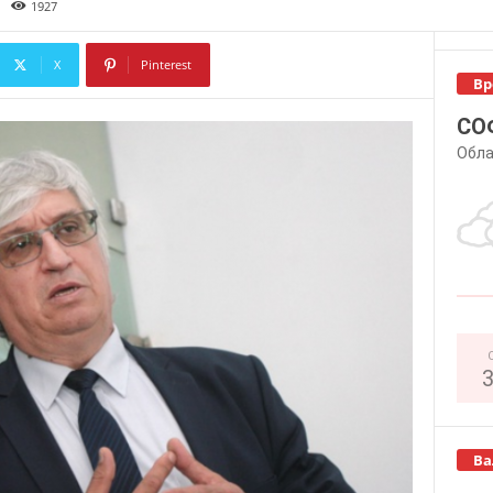
1927
X
Pinterest
Вр
Copy URL
СО
Обла
Ва