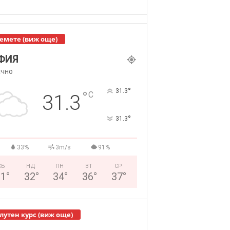
емете (виж още)
ФИЯ
чно
°
31.3
°
C
31.3
°
31.3
33%
3m/s
91%
СБ
НД
ПН
ВТ
СР
31
°
32
°
34
°
36
°
37
°
лутен курс (виж още)