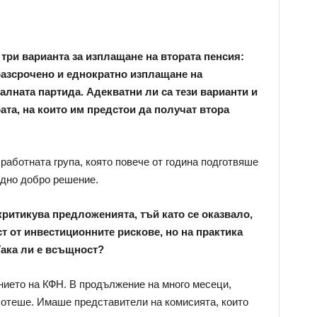
три варианта за изплащане на втората пенсия:
 разсрочено и еднократно изплащане на
алната партида. Адекватни ли са тези варианти и
ата, на които им предстои да получат втора
аботната група, която повече от година подготвяше
едно добро решение.
ритикува предложенията, тъй като се оказвало,
т от инвестиционните рискове, но на практика
Така ли е всъщност?
нието на КФН. В продължение на много месеци,
аботеше. Имаше представители на комисията, които