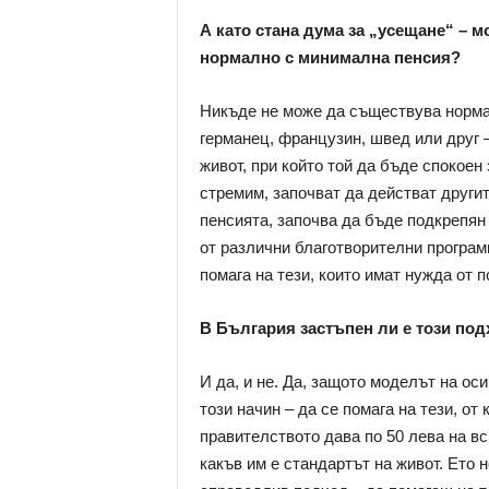
А като стана дума за „усещане“ – 
нормално с минимална пенсия?
Никъде не може да съществува норма
германец, французин, швед или друг 
живот, при който той да бъде спокоен 
стремим, започват да действат другит
пенсията, започва да бъде подкрепян 
от различни благотворителни програм
помага на тези, които имат нужда от 
В България застъпен ли е този по
И да, и не. Да, защото моделът на ос
този начин – да се помага на тези, от
правителството дава по 50 лева на в
какъв им е стандартът на живот. Ето н