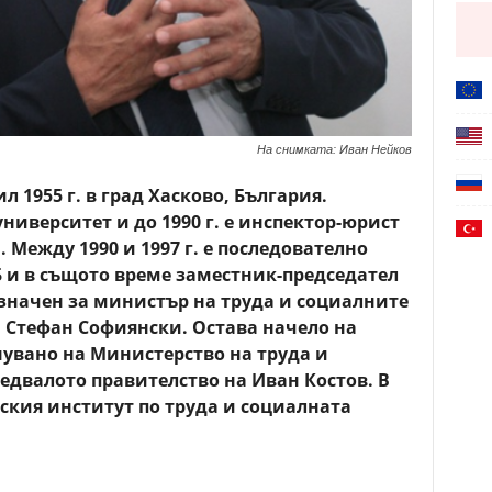
На снимката: Иван Нейков
л 1955 г. в град Хасково, България.
иверситет и до 1990 г. е инспектор-юрист
 Между 1990 и 1997 г. е последователно
 и в същото време заместник-председател
назначен за министър на труда и социалните
 Стефан Софиянски. Остава начело на
увано на Министерство на труда и
едвалото правителство на Иван Костов. В
ския институт по труда и социалната