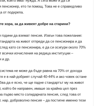
зи, които имат нужда. А сега може и да си
 пенсионер, ето ти помощ. Това не е справедливо
а от подкрепа.
е хора, за да живеят добре на старини?
 години да вземат пенсия. Извън това пожелание:
тандарта на живот отпреди да се пенсионира и да
след като се пенсионира, е да си осигури около 70%
т всички изчисления на редица институции –
 и др.
система не може да бъде равна на 70% от дохода
я е в най-добрият случай 40-44% и ако човек остане
бва да е ясно, че ще падне стандартът му на живот
, който бе направен, имаше за крайна цел през
на първо място солидарната пенсия, след това от
. нар. доброволно пенсия – да постигне именно тези