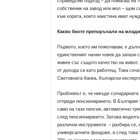
справедлив подход – да помагаш на те
собственик на завод или мол – щом си
към хората, които наистина имат нужд
Какво бихте препоръчали на младит
Първото, което им пожелавам, е дълги
единственият начин човек да запази с
живее със същото качество на живот, 
от дохода си като работещ. Това соча
Световната банка, български експерти
Проблемът е, че никъде солидарната 
отпреди пенсионирането. В България т
само на тази пенсия, автоматично тря
след пенсионирането. Затова моделът
различни инструменти – разбира се, 
универсалните фондове, а след това т