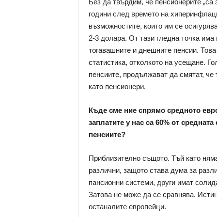
Без да твърдим, че пенсионерите „са 
години след времето на хиперинфлаци
възможностите, които им се осигурява
2-3 долара. От тази гледна точка има
тогавашните и днешните пенсии. Това 
статистика, отколкото на усещане. Го
пенсиите, продължават да смятат, че т
като пенсионери.
Къде сме ние спрямо средното евр
заплатите у нас са 60% от средната
пенсиите?
Приблизително същото. Тъй като няма
различни, защото става дума за разл
пансионни системи, други имат солидар
Затова не може да се сравнява. Истин
останалите европейци.