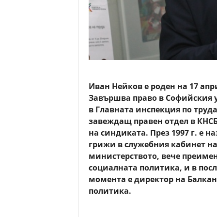
Иван Нейков е роден на 17 апри
Завършва право в Софийския ун
в Главната инспекция по труда.
завеждащ правен отдел в КНСБ
на синдиката. През 1997 г. е 
грижи в служебния кабинет на
министерството, вече преимен
социалната политика, и в посл
момента е директор на Балкан
политика.