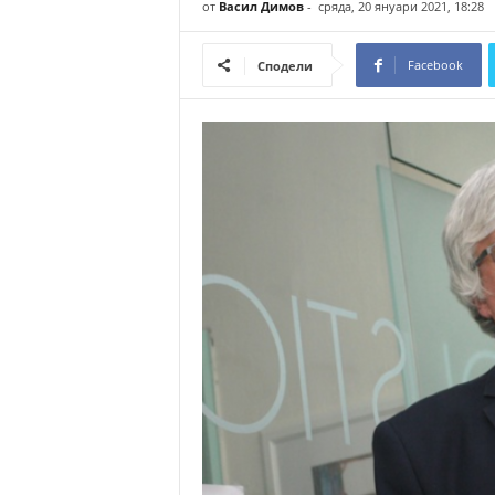
от
Васил Димов
-
сряда, 20 януари 2021, 18:28
о
м
Facebook
Сподели
е
н
т
а
р
и