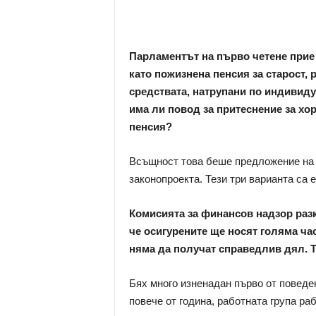
Парламентът на първо четене прие 
като пожизнена пенсия за старост,
средствата, натрупани по индивиду
има ли повод за притеснение за хор
пенсия?
Всъщност това беше предложение на р
законопроекта. Тези три варианта са 
Комисията за финансов надзор разк
че осигурените ще носят голяма час
няма да получат справедлив дял. 
Бях много изненадан първо от поведе
повече от година, работната група р