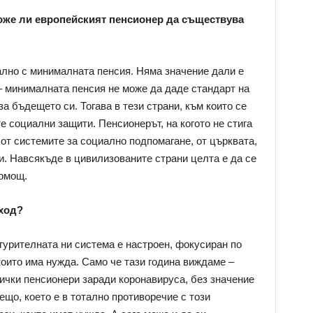
може ли европейският пенсионер да съществува
лно с минималната пенсия. Няма значение дали е
– минималната пенсия не може да даде стандарт на
за бъдещето си. Тогава в тези страни, към които се
е социални защити. Пенсионерът, на когото не стига
от системите за социално подпомагане, от църквата,
и. Навсякъде в цивилизованите страни целта е да се
помощ.
дход?
игурителната ни система е настроен, фокусиран по
 които има нужда. Само че тази година виждаме –
сички пенсионери заради коронавируса, без значение
ещо, което е в тотално противоречие с този