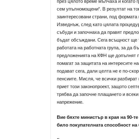
през цялото време мълчаха и когато г
сем упълномощени“. В резултат на то
заинтересовани страни, под формата н
Изведнъж, след като цялата процедура
събуди и започнаха да правят предло
бъдат обсъждани. Сега всъщност ще т
работата на работната група, за да б
предложенията на КФН ще допълнят пр
помагат за защитата на интересите на
подават сега, дали целта не е по-ско
пенсиите. Мисля, че всички разбират 
приет този законопроект, защото сеп
трябва да започне плащането и всеки
напрежение.
Вие бяхте министър в края на 90-те
било покупателната способност на 