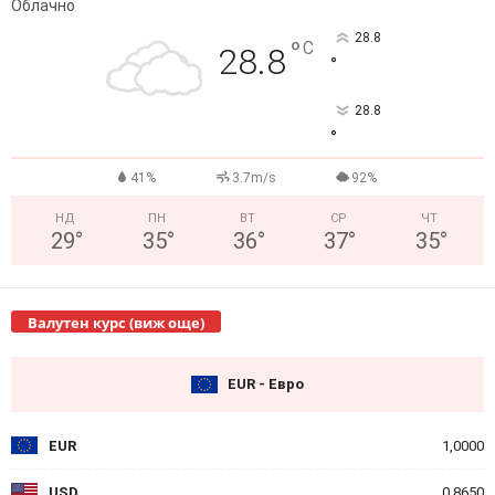
Облачно
28.8
°
C
28.8
°
28.8
°
41%
3.7m/s
92%
НД
ПН
ВТ
СР
ЧТ
29
°
35
°
36
°
37
°
35
°
Валутен курс (виж още)
EUR - Евро
EUR
1,0000
USD
0,8650