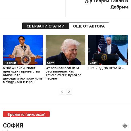
д-р Георги Тахов в
Добрич
СВЪРЗАНИ СТАТИИ
ОЩЕ ОТ АВТОРА
Новини
Свят
Свят
ФНА: Филипинският
От апокалипсис към
ПРЕГЛЕД НА ПЕЧАТА ...
президент приветства
отстъпление: Как
обявеното
Тръмп смени курса за
двуседмично примирие
часове
между САЩ и Иран
Времете (виж още)
СОФИЯ