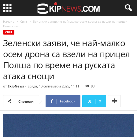
Начало
Свят
Зеленски заяви, че най-малко осем дрона са взели на прицел
Полша по...
СВЯТ
Зеленски заяви, че най-малко
осем дрона са взели на прицел
Полша по време на руската
атака снощи
от
EkipNews
-
сряда, 10 септември 2025, 11:11
88
Facebook
X
Сподели