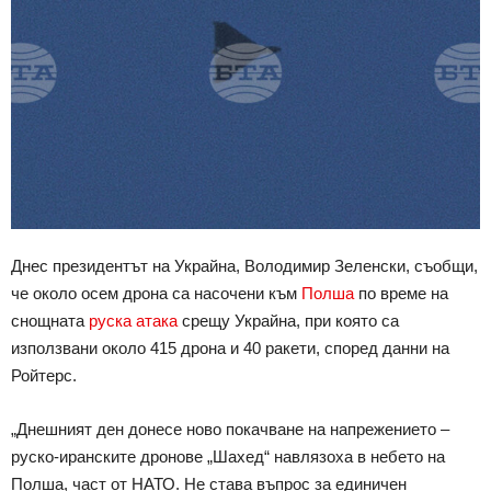
Днес президентът на Украйна, Володимир Зеленски, съобщи,
че около осем дронa са насочени към
Полша
по време на
снощната
руска атака
срещу Украйна, при която са
използвани около 415 дронa и 40 ракети, според данни на
Ройтерс.
„Днешният ден донесе ново покачване на напрежението –
руско-иранските дронове „Шахед“ навлязоха в небето на
Полша, част от НАТО. Не става въпрос за единичен