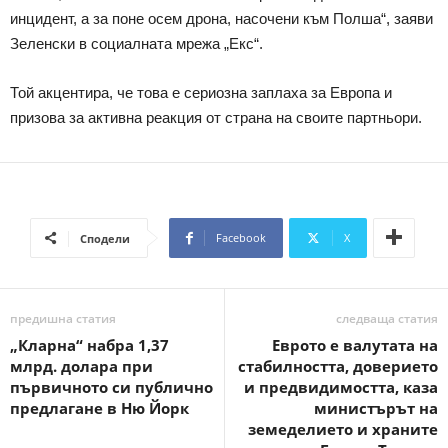
инцидент, а за поне осем дронa, насочени към Полша“, заяви
Зеленски в социалната мрежа „Екс“.
Той акцентира, че това е сериозна заплаха за Европа и
призова за активна реакция от страна на своите партньори.
Facebook
X
Сподели
предишна статия
следваща статия
„Кларна“ набра 1,37
Еврото е валутата на
млрд. долара при
стабилността, доверието
първичното си публично
и предвидимостта, каза
предлагане в Ню Йорк
министърът на
земеделието и храните