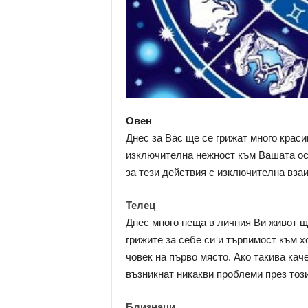
Овен
Днес за Вас ще се грижат много краси
изключителна нежност към Вашата осо
за тези действия с изключителна взаи
Телец
Днес много неща в личния Ви живот щ
грижите за себе си и търпимост към 
човек на първо място. Ако такива кач
възникнат никакви проблеми през този
Близнаци