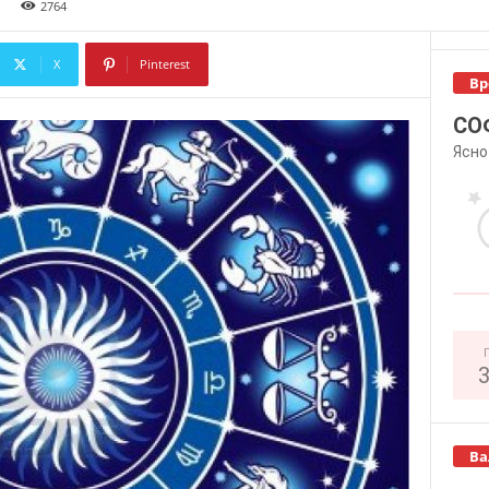
2764
X
Pinterest
Вр
Copy URL
СО
Ясно
Ва