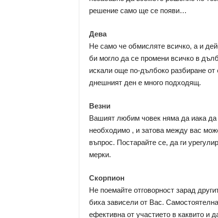
решение само ще се появи…
Дева
Не само че обмисляте всичко, а и де
би могло да се промени всичко в дълб
искали още по-дълбоко разбиране от с
днешният ден е много подходящ.
Везни
Вашият любим човек няма да иака да 
необходимо , и затова между вас мож
въпрос. Постарайте се, да ги урегули
мерки.
Скорпион
Не поемайте отговорност зарад другит
биха зависели от Вас. Самостоятелнат
ефективна от участието в каквито и д