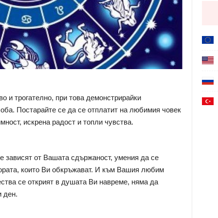
во и трогателно, при това демонстрирайки
ба. Постарайте се да се отплатит на любимия човек
мност, искрена радост и топли чувства.
е зависят от Вашата сдържаност, умения да се
хората, които Ви обкръжават. И към Вашия любим
ества се открият в душата Ви навреме, няма да
 ден.