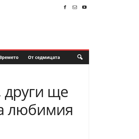
Времето
От седмицата
, други ще
на любимия