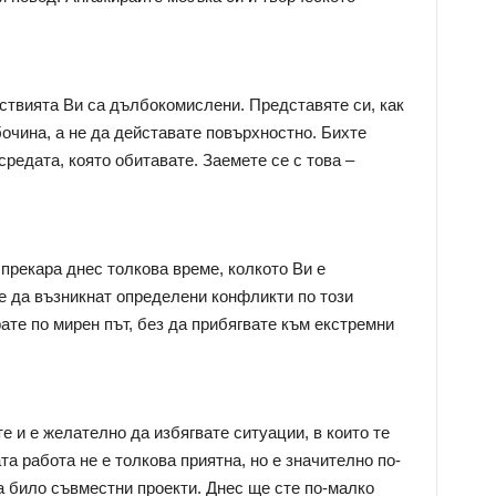
йствията Ви са дълбокомислени. Представяте си, как
очина, а не да дейставате повърхностно. Бихте
редата, която обитавате. Заемете се с това –
прекара днес толкова време, колкото Ви е
е да възникнат определени конфликти по този
рате по мирен път, без да прибягвате към екстремни
е и е желателно да избягвате ситуации, в които те
а работа не е толкова приятна, но е значително по-
а било съвместни проекти. Днес ще сте по-малко