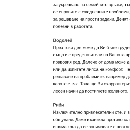
за укрепване на семейните връзки, тъ
се справяте с ежедневните проблеми, 
за решаване на прости задачи. Денят 
полезни в работата.
Водолей
През този ден може да Ви бъде трудно
също и с представители на Вашата пр
правовия ред. Далече от дома може д
или да изпитате липса на комфорт. Н
решаване на проблемите: например да
карате с тях. Това ще Ви охаррактери
лесен начин да постигнете желаното.
Риби
Изключително привлекателни сте, и в
общуване. Даже възниква противопол
и няма кога да се занимавате с неот