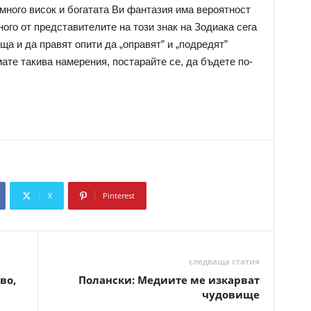
много висок и богатата Ви фантазия има вероятност
ого от представителите на този знак на Зодиака сега
ща и да правят опити да „оправят” и „подредят”
мате такива намерения, постарайте се, да бъдете по-
X
Pinterest
Copy URL
следваща статия
во,
Полански: Медиите ме изкарват
чудовище