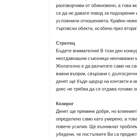
разговорчиви от обикновено, а това м
се да не давате повод за подозрения 
усложнили отношенията. Крайно неже
търговски обекти, особено през втора
Стрелец
Бъдете внимателни! В този ден конку
неотдавнашни съюзници неочаквано мо
Желателно е да разчитате само на св
важни въпрои, свързани с дългосрочн
денят ще бъде щедър на контакти и и
днес не трябва да се отдава голамо з
Козирог
Денят ще премине добре, но влияниет
определено само като умерено, а това
повече усилия. Ще възникнат проблем
убедени, че постъпките Ви са продикт