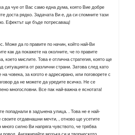
а да чуе от Вас само една дума, която Вие добре
яте доста рядко. Задачата Ви е, да си спомните тази
жно. Ефектът ще бъде потресаващ!
. Може да го правите по начин, който най-Ви
те как да покажете на околните, че го правите
а, което мислите. Това е отлична стратегия, която ще
д ситуацията от различни страни. Затова след като
 на човека, за когото е адресирано, или поговорете с
зговор да не можете да уредите всичко. Не се
ено многословни. Все пак най-важна е яснотата!
те попаднали в задънена улица. . Това не е най-
 своите отдавнашни мечти, , отново ще усетите
о много силно Ви напряга чувството, че трябва
и повод. Ангажирайте мозъка си и творческото