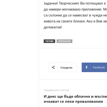
задачки! Творческият Ви потенциал е 
да намери неочаквано приложение. Мн
са склонни да се намесват в чужди не
живота на своите близки. Ако и Вие и
деликатни!
ТАГОВЕ
ХОРОСКОП
Facebook
Сподели
предишна статия
И днес ще бъде облачно и мъгли
очкават се леки превалявания