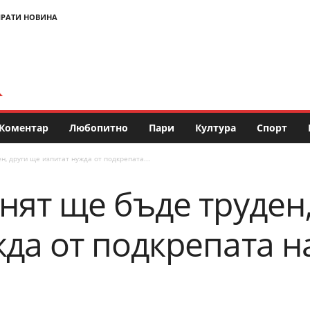
РАТИ НОВИНА
Коментар
Любопитно
Пари
Култура
Спорт
н, други ще изпитат нужда от подкрепата...
нят ще бъде труден
жда от подкрепата 