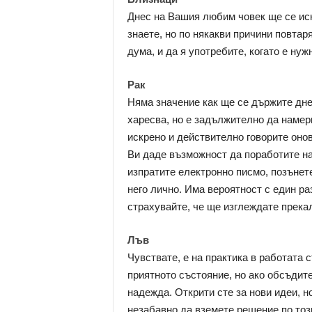
Днес на Вашия любим човек ще се иск
знаете, но по някакви причини повтар
дума, и да я употребите, когато е ну
Рак
Няма значение как ще се държите днес
харесва, но е задължително да намери
искрено и действително говорите онов
Ви даде възможност да поработите на
изпратите електронно писмо, позънете
него лично. Има вероятност с един ра
страхувайте, че ще изглеждате прекал
Лъв
Чувствате, е на практика в работата с
приятното състояние, но ако обсъдите
надежда. Открити сте за нови идеи, н
незабавно да вземете решение по тоз