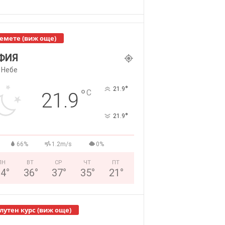
емете (виж още)
ФИЯ
 Небе
°
21.9
°
C
21.9
°
21.9
66%
1.2m/s
0%
ПН
ВТ
СР
ЧТ
ПТ
34
°
36
°
37
°
35
°
21
°
лутен курс (виж още)