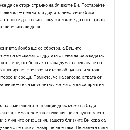
оже да се стори странно на близките Ви. Постарайте
и ревност – и едното и другото днес много биха
лателно е да правите покупки и даже да посещавате
та половина на деня.
рентната борба ще се обостри, а Вашите
же да се окажат от другата страна на барикадата.
оите сили, особено ако става дума за решаване на
о планиране. Настроени сте за общуване и затова
нтересни срещи. Помнете, че на запознанствата от
начение – те са мимолетни, колкото и да са приятни.
о на позитивните тенденции днес може да бъде
 значи, че за големи постижения ще са нужни много
и в личните отношения, защото близките Ви хора са
увани от егоизъм, макар че не е така. Не жалете сили