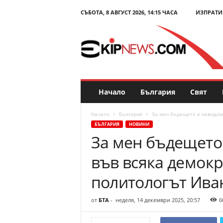
СЪБОТА, 8 АВГУСТ 2026, 14:15 ЧАСА
ИЗПРАТИ
E
k
i
p
N
e
w
s
Начало
България
Свят
.
c
Начало
България
За мен бъдещето е невидима
o
БЪЛГАРИЯ
НОВИНИ
m
За мен бъдещето
–
Н
във всяка демокр
о
в
политологът Ива
и
н
от
БТА
-
неделя, 14 декември 2025, 20:57
6
и
и
к