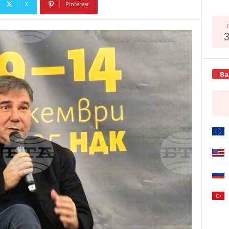
X
Pinterest
Copy URL
Ва