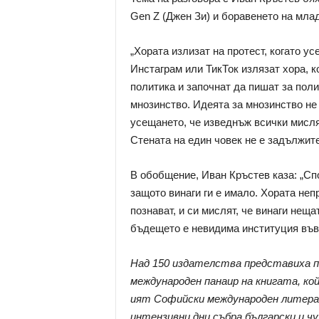
Gen Z (Джен Зи) и боравенето на мла
„Хората излизат на протест, когато ус
Инстаграм или ТикТок излязат хора, к
политика и започнат да пишат за поли
мнозинство. Идеята за мнозинство не 
усещането, че изведнъж всички мисля
Стената на един човек не е задължите
В обобщение, Иван Кръстев каза: „Сп
защото винаги ги е имало. Хората неп
познават, и си мислят, че винаги неща
бъдещето е невидима институция във
Над 150 издателства представиха по
международен панаир на книгата, ко
ият Софийски международен литера
интензивни дни събра български и ч