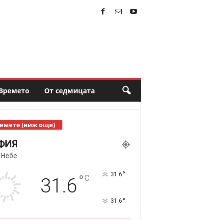
Времето
От седмицата
емете (виж още)
ФИЯ
 Небе
°
31.6
°
C
31.6
°
31.6