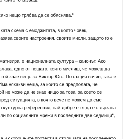
сяко нещо трябва да се обяснява.“
ката схема с емоджитата, в която човек,
азява своите настроения, своите мисли, защото го е
матизира, е националната култура – канонът. Ако
влака, едно от нещата, които мислиш, че можеш да
че той знае нещо за Виктор Юго. По същия начин, така е
ма някакви неща, за които се предполага, че
ой не може да не знае нищо за това, за което се
пред ситуацията, в която вече не можем да сме
ш културна референция, най-добре е тя да е свързана
 или по социалните мрежи в последните две седмици“,
ха и скорошните протести в столицата на поколението