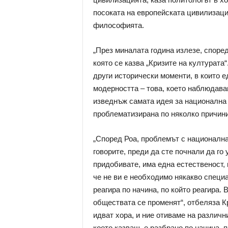
посоката на европейската цивилизаци
философията.
„През миналата година излезе, споре
която се казва „Кризите на културата“
други исторически моменти, в които е
модерността – това, което наблюдавам
изведнъж самата идея за национална 
проблематизирана по няколко причини
„Според Роа, проблемът с националнат
говорите, преди да сте почнали да го 
придобивате, има една естественост, 
че не ви е необходимо някакво специа
реагира по начина, по който реагира.
обществата се променят“, отбеляза Кр
идват хора, и ние отиваме на различн
което казваш, е разбрано по начина, п