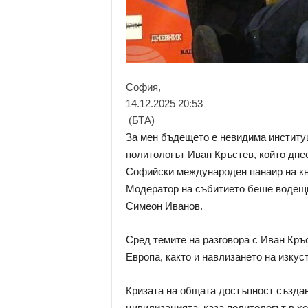
София,
14.12.2025 20:53
(БТА)
За мен бъдещето е невидима институц
политологът Иван Кръстев, който днес
Софийски международен панаир на кн
Модератор на събитието беше водещи
Симеон Иванов.
Сред темите на разговора с Иван Кръс
Европа, както и навлизането на изкус
Кризата на общата достъпност създав
цивилизацията, каза политологът в хо