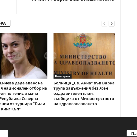
ОРА
България
Енчева даде аванс на
Болница „Св. Анна“ във Варна
я национален отбор на
трупа задължения без ясен
ия по тенис в мача
оздравителен план,
Република Северна
съобщиха от Министерството
ния от турнира "Били
на здравеопазването
Кинг Къп"
Па