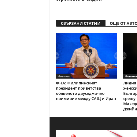
СВЪРЗАНИ СТАТИИ
ОЩЕ ОТ АВТ
Новини
Новини
ФНА: Филипинският
Лидия 
президент приветства
женски
обявеното двуседмично
Българ
примирие между САЩ и Иран
срещу 
Македо
Джийн 