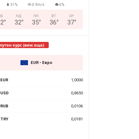
31%
0.9m/s
6%
СБ
НД
ПН
ВТ
СР
32
°
32
°
35
°
36
°
37
°
лутен курс (виж още)
EUR - Евро
EUR
1,0000
USD
0,8650
RUB
0,0106
TRY
0,0181