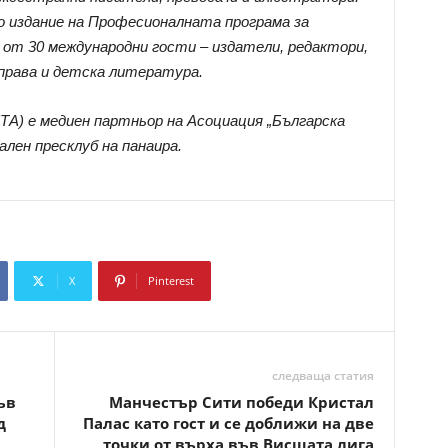
о издание на Професионалната програма за
 от 30 международни гости – издатели, редактори,
права и детска литература.
ТА) е медиен партньор на Асоциация „Българска
ален пресклуб на панаира.
X
Pinterest
Copy URL
следваща статия
ъв
Манчестър Сити победи Кристал
д
Палас като гост и се доближи на две
точки от върха във Висшата лига