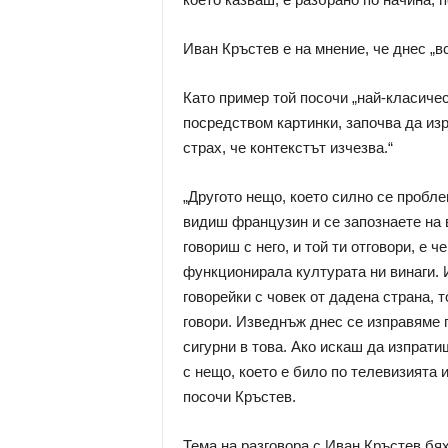
Иван Кръстев е на мнение, че днес „в
Като пример той посочи „най-класичес
посредством картинки, започва да изр
страх, че контекстът изчезва.“
„Другото нещо, което силно се пробле
видиш французин и се запознаете на 
говориш с него, и той ти отговори, е 
функционирала културата ни винаги. И
говорейки с човек от дадена страна, т
говори. Изведнъж днес се изправяме 
сигурни в това. Ако искаш да изпрати
с нещо, което е било по телевизията
посочи Кръстев.
Тема на разговора с Иван Кръстев бя