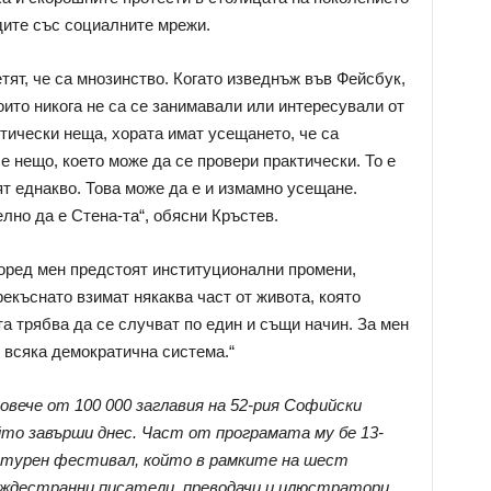
дите със социалните мрежи.
етят, че са мнозинство. Когато изведнъж във Фейсбук,
оито никога не са се занимавали или интересували от
тически неща, хората имат усещането, че са
е нещо, което може да се провери практически. То е
т еднакво. Това може да е и измамно усещане.
лно да е Стена-та“, обясни Кръстев.
оред мен предстоят институционални промени,
рекъснато взимат някаква част от живота, която
та трябва да се случват по един и същи начин. За мен
 всяка демократична система.“
вече от 100 000 заглавия на 52-рия Софийски
йто завърши днес. Част от програмата му бе 13-
турен фестивал, който в рамките на шест
уждестранни писатели, преводачи и илюстратори.