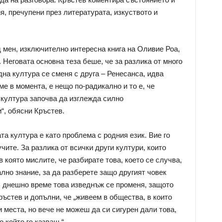
я, пречупени през литературата, изкуството и
д мен, изключително интересна книга на Оливие Роа,
. Неговата основна теза беше, че за разлика от много
дна култура се сменя с друга – Ренесанса, идва
е в момента, е нещо по-радикално и то е, че
култура започва да изглежда силно
“, обясни Кръстев.
а култура е като проблема с родния език. Вие го
учите. За разлика от всички други култури, които
в която мислите, че разбирате това, което се случва,
лно знание, за да разберете защо другият човек
 В днешно време това изведнъж се променя, защото
ъстев и допълни, че „живеем в общества, в които
и места, но вече не можеш да си сигурен дали това,
о който го казваш.“