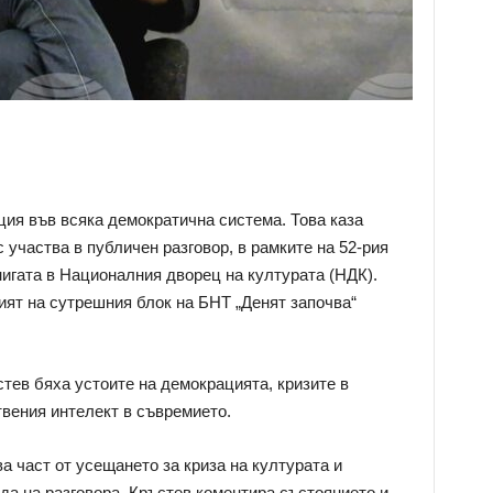
ия във всяка демократична система. Това каза
 участва в публичен разговор, в рамките на 52-рия
игата в Националния дворец на културата (НДК).
ят на сутрешния блок на БНТ „Денят започва“
тев бяха устоите на демокрацията, кризите в
твения интелект в съвремието.
а част от усещането за криза на културата и
да на разговора. Кръстев коментира състоянието и