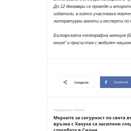
До 12 декември се проведе и второт
издатели, в която участваха повече
литературни агенти и експерти по 
Българската телеграфна агенция (Б
книга“ и присъства с мобилен национ
Facebook
Сподели
предишна статия
Мерките за сигурност по света в
връзка с Ханука са засилени сле
стрелбата в Сидни