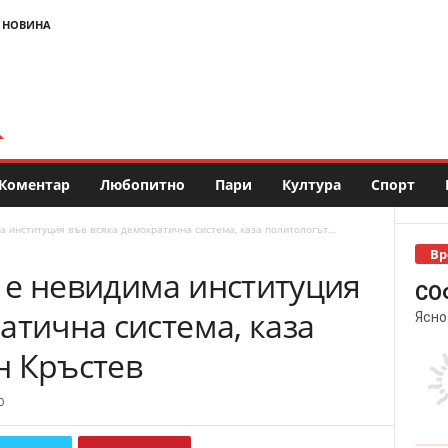
 НОВИНА
Коментар
Любопитно
Пари
Култура
Спорт
 институция във всяка демократична система, каза политологът...
Вр
 е невидима институция
СО
атична система, каза
Ясно
н Кръстев
0