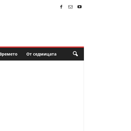
Времето
От седмицата