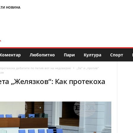
АТИ НОВИНА
Коментар
Любопитно
Пари
Култура
Спорт
к протекоха дебатите по петия вот на недоверие
„За“ и „против“
тия
ета „Желязков“: Как протекоха