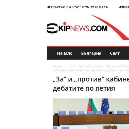
ЧЕТВЪРТЪК, 6 АВГУСТ 2026, 22:48 ЧАСА
ИЗПР
E
k
i
p
N
e
w
s
Начало
България
Свят
.
c
Начало
„За“ и „против“ кабинета „Желязков“: Ка
o
кабинета „Желязков“: Как протекоха дебатите по пе
m
„За“ и „против“ кабин
–
дебатите по петия
Н
о
в
и
н
и
и
к