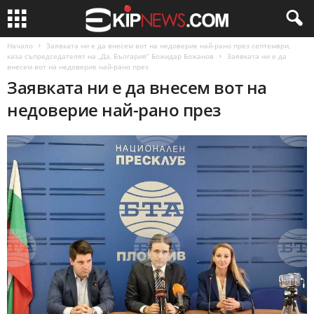
Начало
Заявката ни е да внесем вот на недоверие най-рано през септември,
каза съпредседателят на „Да, България“ Божидар Божанов
Заявката ни е да
внесем вот на недоверие най-рано през
Заявката ни е да внесем вот на
недоверие най-рано през