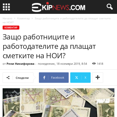
Начало
Коментар
Защо работниците и работодателите да плащат сметките
на НОИ?
КОМЕНТАР
Защо работниците и
работодателите да плащат
сметките на НОИ?
от
Рени Никифорова
-
понеделник, 18 ноември 2019, 8:54
1418
Facebook
X
Сподели