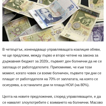
В четвъртък, изненадващо управляващата коалиция обяви,
че ще предложи, между първо и второ четене на закона за
държавния бюджет за 2020г., първият ден болнични да не се
заплаща от работодателите. Припомняме, че към този
момент, когато човек си вземе болничен, първите три дни се
плащат от работодателя на 70% от заплатата, на която се
осигурява, а останалите дни ги плаща НОИ (на 80%).
Целта на новите предложения, според управляващите, е да
се намалят злоупотребите с взимането на болнични. Масово