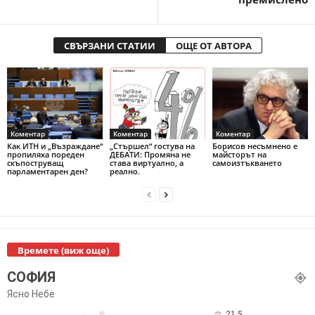
СВЪРЗАНИ СТАТИИ
ОЩЕ ОТ АВТОРА
Коментар
Коментар
Коментар
Как ИТН и „Възраждане“
„Стършел“ гостува на
Борисов несъмнено е
пропиляха пореден
ДЕБАТИ: Промяна не
майсторът на
скъпоструващ
става виртуално, а
самоизтъкването
парламентарен ден?
реално.
Времете (виж още)
СОФИЯ
Ясно Небе
21.5