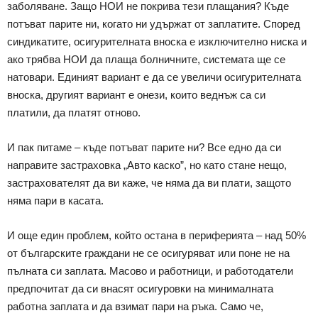
заболяване. Защо НОИ не покрива тези плащания? Къде
потъват парите ни, когато ни удържат от заплатите. Според
синдикатите, осигурителната вноска е изключително ниска и
ако трябва НОИ да плаща болничните, системата ще се
натовари. Единият вариант е да се увеличи осигурителната
вноска, другият вариант е онези, които веднъж са си
платили, да платят отново.
И пак питаме – къде потъват парите ни? Все едно да си
направите застраховка „Авто каско”, но като стане нещо,
застрахователят да ви каже, че няма да ви плати, защото
няма пари в касата.
И още един проблем, който остана в периферията – над 50%
от българските граждани не се осигуряват или поне не на
пълната си заплата. Масово и работници, и работодатели
предпочитат да си внасят осигуровки на минималната
работна заплата и да взимат пари на ръка. Само че,