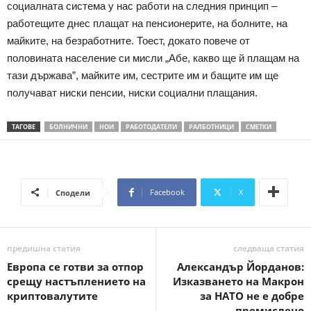
социалната система у нас работи на следния принцип –
работещите днес плащат на пенсионерите, на болните, на
майките, на безработните. Тоест, докато повече от
половината население си мисли „Абе, какво ще й плащам на
тази държава”, майките им, сестрите им и бащите им ще
получават ниски пенсии, ниски социални плащания.
ТАГОВЕ
БОЛНИЧНИ
НОИ
РАБОТОДАТЕЛИ
РАЛБОТНИЦИ
СМЕТКИ
Facebook
X
Сподели
предишна статия
следваща статия
Европа се готви за отпор
Александър Йорданов:
срещу настъплението на
Изказването на Макрон
криптовалутите
за НАТО не е добре
премислено