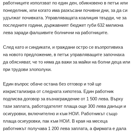
работниците използват по един ден, обикновено в петък или
понеделник, или когато има разкъсани почивни дни, за да си
удължат почивката. Управляващата коалиция твърди, че за
последните години, държавният бюджет губи 632 милиона
лева заради фалшивите болнични на работниците.
След като и синдикати, и граждани остро се възпротивиха
на новото предложение, в петък управляващите започнаха
да обясняват, че то няма да важи за майки на болни деца или
при трудови злополуки.
Един въпрос обаче остана без отговор и той ще
изкристализира от следната хипотеза. Един работник
подписва договор за възнаграждение от 1 500 лева. Върху
тази заплата, работодателят плаща още 300 лева данъци и
осигуровки, включително и към НОИ. Работникът също
плаща осигуровки, пак към НОИ. В края на месеца
работникът получава 1 200 лева заплата, а фирмата е дала