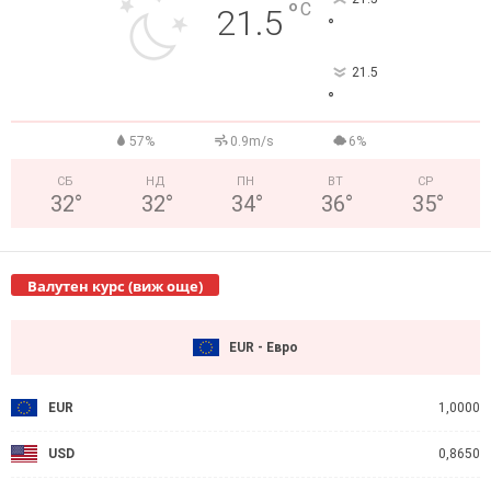
°
C
21.5
°
21.5
°
57%
0.9m/s
6%
СБ
НД
ПН
ВТ
СР
32
°
32
°
34
°
36
°
35
°
Валутен курс (виж още)
EUR - Евро
EUR
1,0000
USD
0,8650