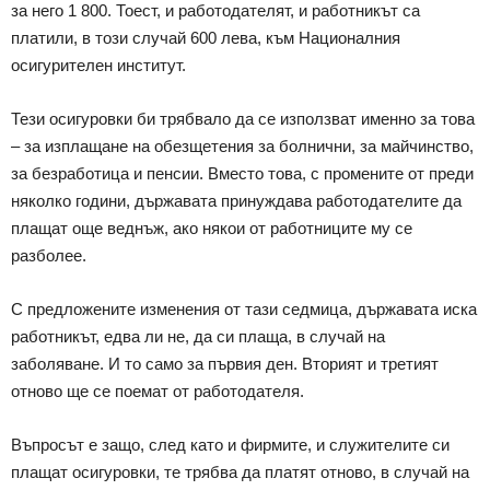
за него 1 800. Тоест, и работодателят, и работникът са
платили, в този случай 600 лева, към Националния
осигурителен институт.
Тези осигуровки би трябвало да се използват именно за това
– за изплащане на обезщетения за болнични, за майчинство,
за безработица и пенсии. Вместо това, с промените от преди
няколко години, държавата принуждава работодателите да
плащат още веднъж, ако някои от работниците му се
разболее.
С предложените изменения от тази седмица, държавата иска
работникът, едва ли не, да си плаща, в случай на
заболяване. И то само за първия ден. Вторият и третият
отново ще се поемат от работодателя.
Въпросът е защо, след като и фирмите, и служителите си
плащат осигуровки, те трябва да платят отново, в случай на