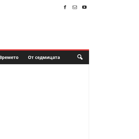
Времето
От седмицата