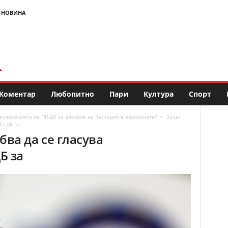
 НОВИНА
Коментар
Любопитно
Пари
Култура
Спорт
екларацията на ПП-ДБ за влизане на България в еврозоната?
Защо
ПП-ДБ за
ва да се гласува
Б за