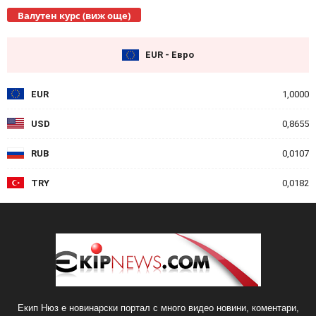
Валутен курс (виж още)
EUR - Евро
EUR
1,0000
USD
0,8655
RUB
0,0107
TRY
0,0182
Екип Нюз е новинарски портал с много видео новини, коментари,