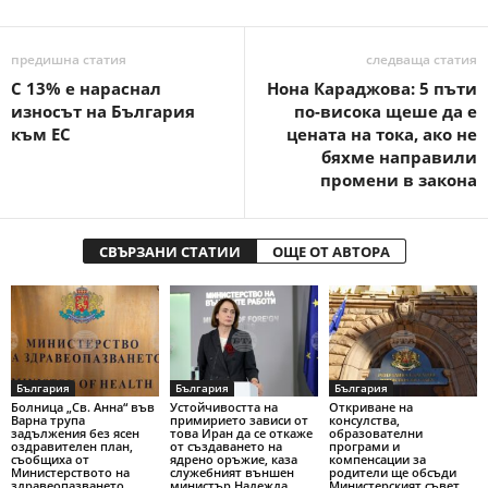
предишна статия
следваща статия
С 13% е нараснал
Нона Караджова: 5 пъти
износът на България
по-висока щеше да е
към ЕС
цената на тока, ако не
бяхме направили
промени в закона
СВЪРЗАНИ СТАТИИ
ОЩЕ ОТ АВТОРА
България
България
България
Болница „Св. Анна“ във
Устойчивостта на
Откриване на
Варна трупа
примирието зависи от
консулства,
задължения без ясен
това Иран да се откаже
образователни
оздравителен план,
от създаването на
програми и
съобщиха от
ядрено оръжие, каза
компенсации за
Министерството на
служебният външен
родители ще обсъди
здравеопазването
министър Надежда
Министерският съвет