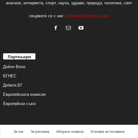
анализи, интервюта, спорт, наука, здраве, природа, политика, свят
свържете се с нас:
editorial@ekipnews.com
Партньори
Дойче Веле
БГНЕС
Дебати.БГ
Европейската комисия
Европейски съюз
За нас
За реклама
Изпрати новина
Условия за ползване