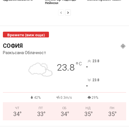
Нейнски
Времете (виж още)
СОФИЯ
Разкъсана Облачност
23.8
°
C
23.8
°
23.8
°
42%
0.3m/s
29%
ЧТ
ПТ
СБ
НД
ПН
34
°
33
°
34
°
35
°
35
°