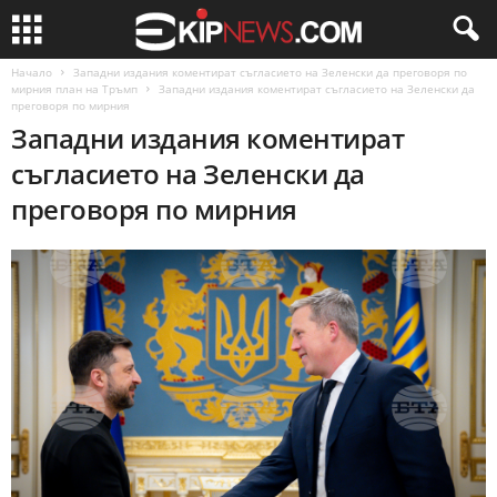
Начало
Западни издания коментират съгласието на Зеленски да преговоря по
мирния план на Тръмп
Западни издания коментират съгласието на Зеленски да
преговоря по мирния
Западни издания коментират
съгласието на Зеленски да
преговоря по мирния