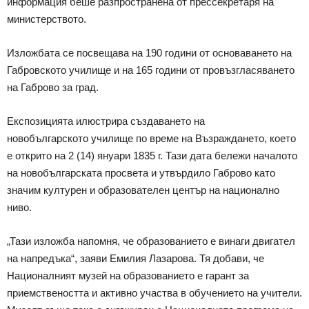
информация беше разпространена от прессекретаря на
министерството.
Изложбата се посвещава на 190 години от основаването на
Габровското училище и на 165 години от провъзгласяването
на Габрово за град.
Експозицията илюстрира създаването на
новобългарското училище по време на Възраждането, което
е открито на 2 (14) януари 1835 г. Тази дата бележи началото
на новобългарската просвета и утвърдило Габрово като
значим културен и образователен център на национално
ниво.
„Тази изложба напомня, че образованието е винаги двигател
на напредъка“, заяви Емилия Лазарова. Тя добави, че
Националният музей на образованието е гарант за
приемствеността и активно участва в обучението на учители.