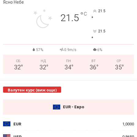
Ясно Небе
21.5
°
C
21.5
°
21.5
°
57%
0.9m/s
6%
СБ
НД
ПН
ВТ
СР
32
°
32
°
34
°
36
°
35
°
Валутен курс (виж още)
EUR - Евро
EUR
1,0000
USD
0,8650