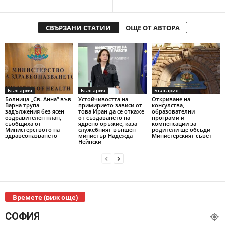
СВЪРЗАНИ СТАТИИ
ОЩЕ ОТ АВТОРА
България
България
България
Болница „Св. Анна“ във
Устойчивостта на
Откриване на
Варна трупа
примирието зависи от
консулства,
задължения без ясен
това Иран да се откаже
образователни
оздравителен план,
от създаването на
програми и
съобщиха от
ядрено оръжие, каза
компенсации за
Министерството на
служебният външен
родители ще обсъди
здравеопазването
министър Надежда
Министерският съвет
Нейнски
Времете (виж още)
СОФИЯ