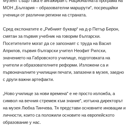
Музеят също така е ангажиран с Националната програма на
МОН „България – образователни маршрути“, посрещайки
ученици от различни региони на страната.
Сред експонатите е „Рибният буквар“ на д-р Петър Берон,
смятан за първия учебник на говорим български.
Посетителите могат да се запознаят с труда на Васил
Априлов, първия български учител Неофит Рилски,
значението на Габровското училище, подготовката на
учители и образователните реформи. Изложени са и
първоначалните училищни печати, запазени в музея, заедно
с други важни артефакти.
„Ново училище за нови времена“ е не просто изложба, а
символ на вечния стремеж към знание“, изтъкна директорът
на музея Любка Тинчева. Тя представи основните иновации и
личности, които са положили основите на европейското
образование у нас.