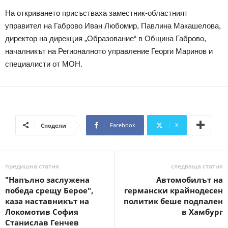
На откриването присъстваха заместник-областният
управител на Габрово Иван Любомир, Павлина Макашелова,
директор на дирекция „Образование“ в Община Габрово,
началникът на Регионалното управление Георги Маринов и
специалисти от МОН.
Facebook
X
Сподели
предишна статия
следваща статия
"Напълно заслужена
Автомобилът на
победа срещу Берое",
германски крайнодесен
каза наставникът на
политик беше подпален
Локомотив София
в Хамбург
Станислав Генчев