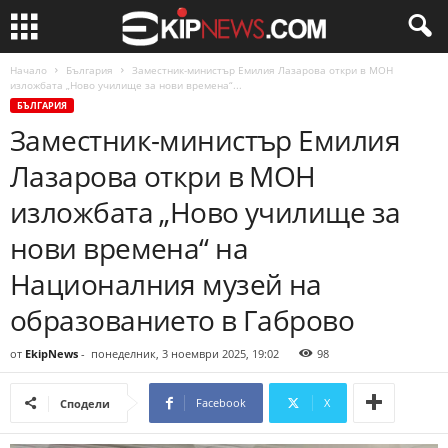
Начало
България
Заместник-министър Емилия Лазарова откри в МОН
изложбата „Ново училище за нови времена“...
БЪЛГАРИЯ
Заместник-министър Емилия
Лазарова откри в МОН
изложбата „Ново училище за
нови времена“ на
Националния музей на
образованието в Габрово
от
EkipNews
-
понеделник, 3 ноември 2025, 19:02
98
Facebook
X
Сподели