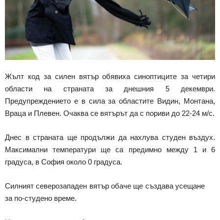
Жълт код за силен вятър обявиха синоптиците за четири
области на страната за днешния 5 декември.
Предупреждението е в сила за областите Видин, Монтана,
Враца и Плевен. Очаква се вятърът да с пориви до 22-24 м/с.
Днес в страната ще продължи да нахлува студен въздух.
Максимални температури ще са предимно между 1 и 6
градуса, в София около 0 градуса.
Силният северозападен вятър обаче ще създава усещане
за по-студено време.