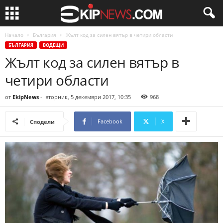
Начало
България
Жълт код за силен вятър в четири области
БЪЛГАРИЯ
ВОДЕЩИ
Жълт код за силен вятър в
четири области
от
EkipNews
-
вторник, 5 декември 2017, 10:35
968
Facebook
X
Сподели