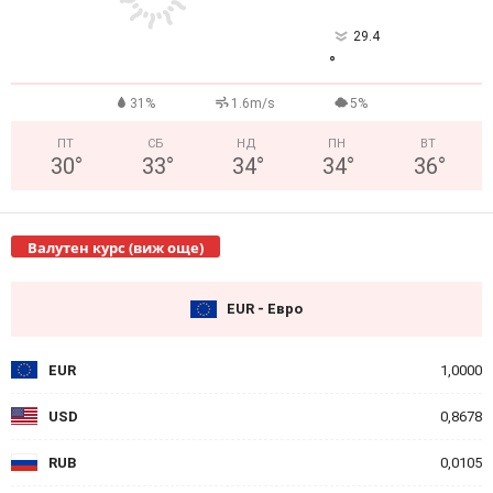
29.4
°
31%
1.6m/s
5%
ПТ
СБ
НД
ПН
ВТ
30
°
33
°
34
°
34
°
36
°
Валутен курс (виж още)
EUR - Евро
EUR
1,0000
USD
0,8678
RUB
0,0105