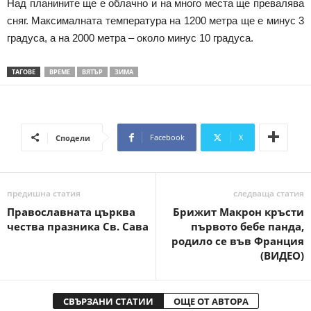
Над планините ще е облачно и на много места ще превалява
сняг. Максималната температура на 1200 метра ще е минус 3
градуса, а на 2000 метра – около минус 10 градуса.
ТАГОВЕ
ВРЕМЕ
ВЯТЪР
ЗИМА
Facebook
X
Сподели
предишна статия
следваща статия
Православната църква
Брижит Макрон кръсти
чества празника Св. Сава
първото бебе панда,
родило се във Франция
(ВИДЕО)
СВЪРЗАНИ СТАТИИ
ОЩЕ ОТ АВТОРА