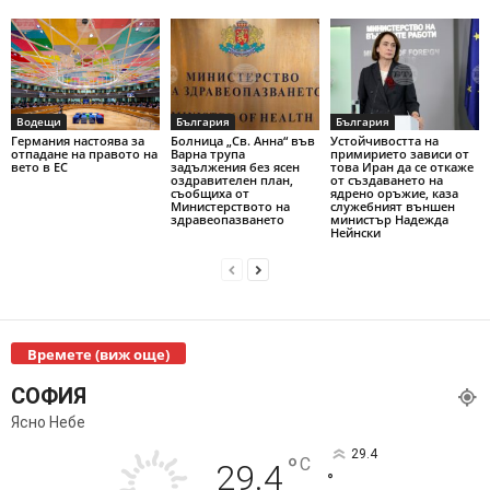
Водещи
България
България
Германия настоява за
Болница „Св. Анна“ във
Устойчивостта на
отпадане на правото на
Варна трупа
примирието зависи от
вето в ЕС
задължения без ясен
това Иран да се откаже
оздравителен план,
от създаването на
съобщиха от
ядрено оръжие, каза
Министерството на
служебният външен
здравеопазването
министър Надежда
Нейнски
Времете (виж още)
СОФИЯ
Ясно Небе
29.4
°
C
29.4
°