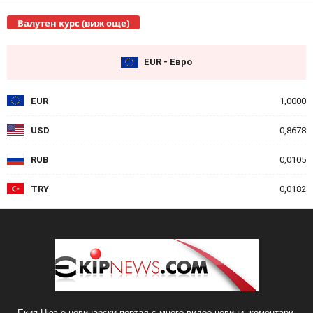
Валутен курс (виж още)
EUR - Евро
EUR
1,0000
USD
0,8678
RUB
0,0105
TRY
0,0182
Екип Нюз е новинарски портал с много видео новини, коментари,