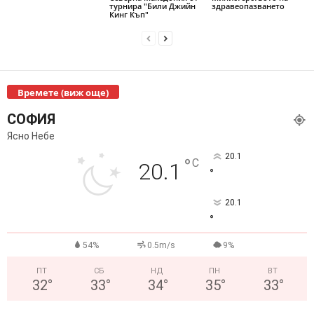
турнира "Били Джийн
здравеопазването
Кинг Къп"
Времете (виж още)
СОФИЯ
Ясно Небе
20.1
°
C
20.1
°
20.1
°
54%
0.5m/s
9%
ПТ
СБ
НД
ПН
ВТ
32
°
33
°
34
°
35
°
33
°