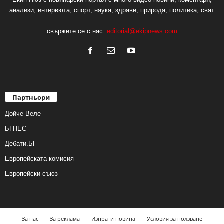
анализи, интервюта, спорт, наука, здраве, природа, политика, свят
свържете се с нас:
editorial@ekipnews.com
Партньори
Дойче Веле
БГНЕС
Дебати.БГ
Европейската комисия
Европейски съюз
За нас
За реклама
Изпрати новина
Условия за ползване