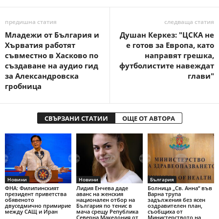
предишна статия
следваща статия
Младежи от България и
Душан Керкез: "ЦСКА не
Хърватия работят
е готов за Европа, като
съвместно в Хасково по
направят грешка,
създаване на аудио гид
футболистите навеждат
за Александровска
глави"
гробница
СВЪРЗАНИ СТАТИИ
ОЩЕ ОТ АВТОРА
Новини
Новини
България
ФНА: Филипинският
Лидия Енчева даде
Болница „Св. Анна“ във
президент приветства
аванс на женския
Варна трупа
обявеното
национален отбор на
задължения без ясен
двуседмично примирие
България по тенис в
оздравителен план,
между САЩ и Иран
мача срещу Република
съобщиха от
Северна Македония от
Министерството на