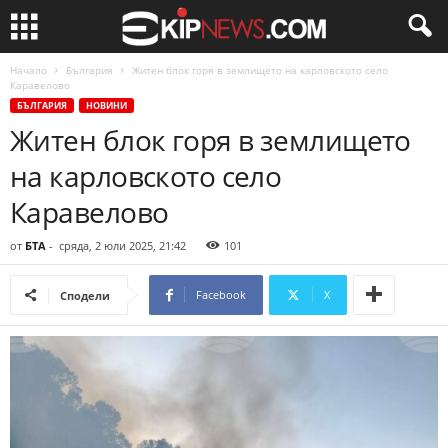
Начало
България
Житен блок горя в землището на карловското село
Каравелово
БЪЛГАРИЯ
НОВИНИ
Житен блок горя в землището
на карловското село
Каравелово
от
БТА
-
сряда, 2 юли 2025, 21:42
101
Facebook
X
Сподели