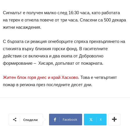
Сигналът е получен малко след 16:30 часа, като работата
на терен е отнела повече от три часа. Спасени са 500 декара
житни насаждения.
С бързата си реакция огнеборците спряха прехвърлянето на
стихията върху близкия горски фонд. В гасителните
действия се включиха и два екипа от Доброволно
формирование – Хисаря, допълват от пожарната.
Житен блок горя днес и край Хасково
. Това е четвъртият
пожар в региона през последните десет дни.
Facebook
X
Сподели