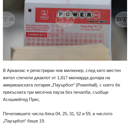
В Арканзас е регистриран нов милионер, след като местен
жител спечели джакпот от 1,817 милиарда долара на
американската лотария „Пауърбол“ (Powerball), с което бе
прекъсната три месечна пауза без печалби, съобщи
Асошиейтед Прес.
Печелившите числа бяха 04, 25, 31, 52 и 59, а числото
„Пауърбол“ беше 19.