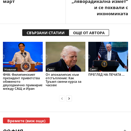
март
„ляворадикална измет“
и се похвали с
икономиката
СВЪРЗАНИ СТАТИИ
ОЩЕ ОТ АВТОРА
Новини
Свят
Свят
ФНА: Филипинският
От апокалипсис към
ПРЕГЛЕД НА ПЕЧАТА ...
президент приветства
отстъпление: Как
обявеното
Тръмп смени курса за
двуседмично примирие
часове
между САЩ и Иран
Времете (виж още)