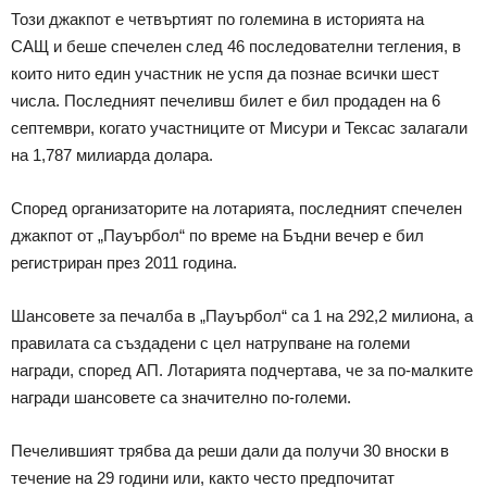
Този джакпот е четвъртият по големина в историята на
САЩ и беше спечелен след 46 последователни тегления, в
които нито един участник не успя да познае всички шест
числа. Последният печеливш билет е бил продаден на 6
септември, когато участниците от Мисури и Тексас залагали
на 1,787 милиарда долара.
Според организаторите на лотарията, последният спечелен
джакпот от „Пауърбол“ по време на Бъдни вечер е бил
регистриран през 2011 година.
Шансовете за печалба в „Пауърбол“ са 1 на 292,2 милиона, а
правилата са създадени с цел натрупване на големи
награди, според АП. Лотарията подчертава, че за по-малките
награди шансовете са значително по-големи.
Печелившият трябва да реши дали да получи 30 вноски в
течение на 29 години или, както често предпочитат