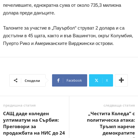
печелившите, еднократна сума от около 735,3 милиона
долара преди данъците.
Талоните за участие в „Пауърбол“ струват 2 долара и са
достъпни в 45 щата, както и във Вашингтон, окръг Колумбия,
Пуерто Рико и Американските Вирджински острови.
Facebook
X
Сподели
предишна статия
следваща статия
САЩ даде коледен
„Честита Коледа“ с
ултиматум на Сърбия:
политическа атака:
Преговори за
Тръмп нарече
продажбата на НИС до 24
демократите