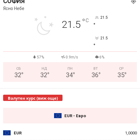
СОФИЯ
Ясно Небе
21.5
°
C
21.5
°
21.5
°
57%
0.9m/s
6%
СБ
НД
ПН
ВТ
СР
32
°
32
°
34
°
36
°
35
°
Валутен курс (виж още)
EUR - Евро
EUR
1,0000