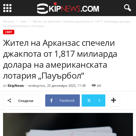
Начало
Свят
Жител на Арканзас спечели джакпота от 1,817 милиарда долара
на американската лотария...
СВЯТ
Жител на Арканзас спечели
джакпота от 1,817 милиарда
долара на американската
лотария „Пауърбол“
от
EkipNews
-
четвъртък, 25 декември 2025, 11:38
64
Facebook
X
Сподели