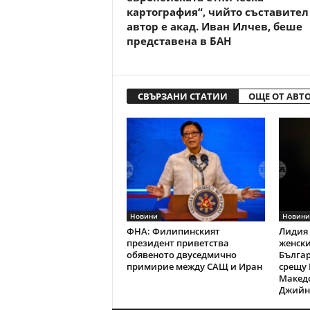
картография“, чийто съставител
автор е акад. Иван Илчев, беше
представена в БАН
СВЪРЗАНИ СТАТИИ
ОЩЕ ОТ АВТ
Новини
Новини
ФНА: Филипинският
Лидия 
президент приветства
женски
обявеното двуседмично
Българ
примирие между САЩ и Иран
срещу 
Македо
Джийн 