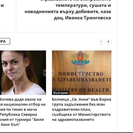
 и
температури, сушата и
наводненията върху добивите, каза
доц. Иванка Тринговска
ОРА
България
Енчева даде аванс на
Болница „Св. Анна“ във Варна
я национален отбор на
трупа задължения без ясен
ия по тенис в мача
оздравителен план,
Република Северна
съобщиха от Министерството
ния от турнира "Били
на здравеопазването
Кинг Къп"