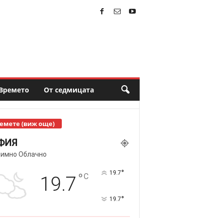
Времето
От седмицата
емете (виж още)
ФИЯ
имно Облачно
°
19.7
°
C
19.7
°
19.7