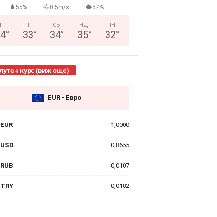
55%
0.5m/s
57%
ЧТ
ПТ
СБ
НД
ПН
34
°
33
°
34
°
35
°
32
°
лутен курс (виж още)
EUR - Евро
EUR
1,0000
USD
0,8655
RUB
0,0107
TRY
0,0182