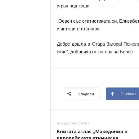
играч под коша.
„Освен със статистиката си, Елизабе
и интелигентна игра.
Добре дошла в Стара Загора! Пожела
екип“, добавиха от лагера на Берое.
Facebook
Сподели
предишна статия
Книгата атлас „Македония в
европейската етническа