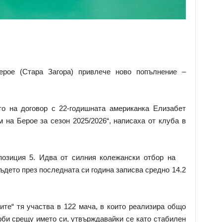
ерое (Стара Загора) привлече ново попълнение –
о на договор с 22-годишната американка Елизабет
 на Берое за сезон 2025/2026“, написаха от клуба в
позиция 5. Идва от силния колежански отбор на
ъдето през последната си година записва средно 14.2
ците“ тя участва в 122 мача, в които реализира общо
рби срещу името си, утвърждавайки се като стабилен