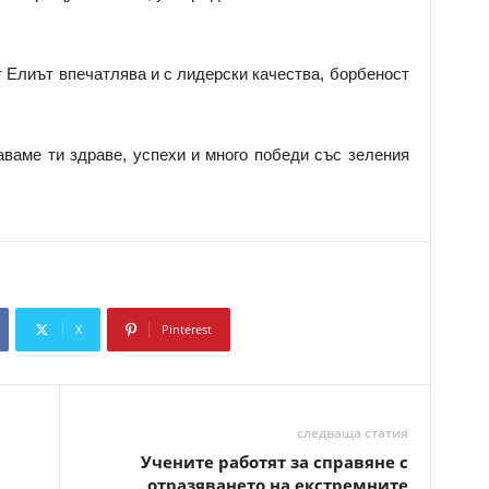
т Елиът впечатлява и с лидерски качества, борбеност
ваме ти здраве, успехи и много победи със зеления
X
Pinterest
Copy URL
следваща статия
Учените работят за справяне с
отразяването на екстремните