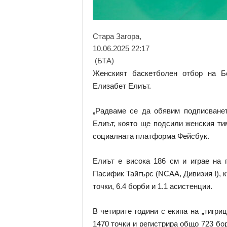
Стара Загора,
10.06.2025 22:17
(БТА)
Женският баскетболен отбор на Б
Елизабет Елиът.
„Радваме се да обявим подписванет
Елиът, която ще подсили женския тим
социалната платформа Фейсбук.
Елиът е висока 186 см и играе на 
Пасифик Тайгърс (NCAA, Дивизия I), к
точки, 6.4 борби и 1.1 асистенции.
В четирите години с екипа на „тигри
1470 точки и регистрира общо 723 бо