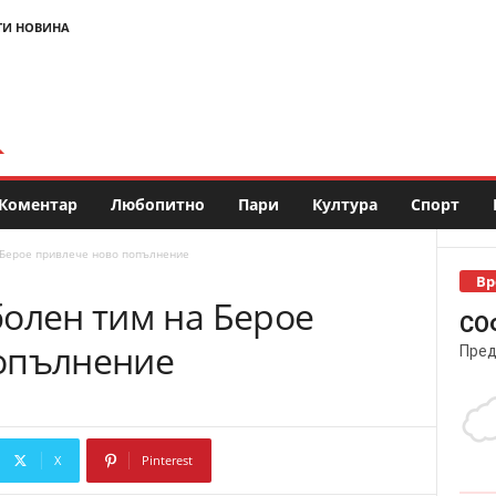
ТИ НОВИНА
Коментар
Любопитно
Пари
Култура
Спорт
 Берое привлече ново попълнение
Вр
болен тим на Берое
СО
опълнение
Пред
X
Pinterest