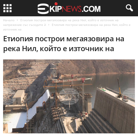
Начало
Етиопия построи мегаязовира на река Нил, който е източник на
напрежение със съседите ѝ
Етиопия построи мегаязовира на река Нил, който е
източник на
Етиопия построи мегаязовира на
река Нил, който е източник на