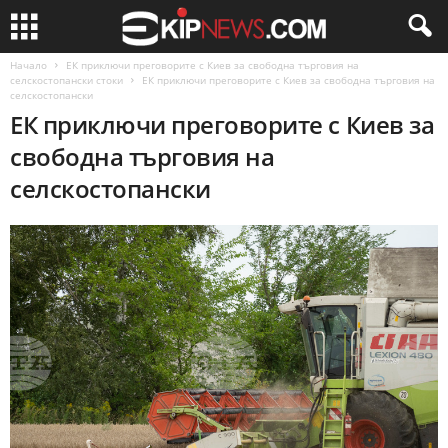
Начало
ЕК приключи преговорите с Киев за свободна търговия на
селскостопански стоки
ЕК приключи преговорите с Киев за свободна търговия на
селскостопански
ЕК приключи преговорите с Киев за
свободна търговия на
селскостопански