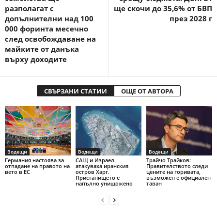
разполагат с
ще скочи до 35,6% от БВП
допълнителни над 100
през 2028 г
000 форинта месечно
след освобождаване на
майките от данъка
върху доходите
СВЪРЗАНИ СТАТИИ
ОЩЕ ОТ АВТОРА
Водещи
Водещи
Водещи
Германия настоява за
САЩ и Израел
Трайчо Трайков:
отпадане на правото на
атакуваха иранския
Правителството следи
вето в ЕС
остров Харг.
цените на горивата,
Пристанището е
възможен е официален
напълно унищожено
таван