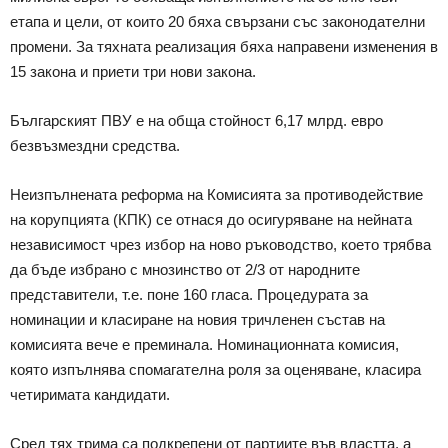
етапа и цели, от които 20 бяха свързани със законодателни
промени. За тяхната реализация бяха направени изменения в
15 закона и приети три нови закона.
Българският ПВУ е на обща стойност 6,17 млрд. евро
безвъзмездни средства.
Неизпълнената реформа на Комисията за противодействие
на корупцията (КПК) се отнася до осигуряване на нейната
независимост чрез избор на ново ръководство, което трябва
да бъде избрано с мнозинство от 2/3 от народните
представители, т.е. поне 160 гласа. Процедурата за
номинации и класиране на новия тричленен състав на
комисията вече е преминала. Номинационната комисия,
която изпълнява спомагателна роля за оценяване, класира
четиримата кандидати.
Сред тях трима са подкрепени от партиите във властта, а