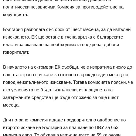
политически независима Комисия за противодействие на
корупцията.
България разполага със срок от шест месеца, за да изпълни
изискването. ЕК ще остане в тясна връзка с българските
власти за оказване на необходимата подкрепа, добави
говорителят.
В началото на октомври ЕК съобщи, че е изпратила писмо до
нашата страна с искане за отговор в срок до един месец по
повод неизпълненото изискване. Тогава комисията поясни, че
ако условията не бъдат изпълнени, изплащането на
задържаните средства ще бъде отложено за още шест
месеца.
Дни по-рано комисията даде предварително одобрение по
второто искане на България за плащане по ПВУ за 653
милиона евро. То обхваща изпълнението на 59 ключови