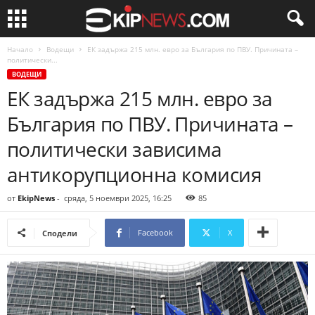
Начало
Водещи
ЕК задържа 215 млн. евро за България по ПВУ. Причината –
политически...
ВОДЕЩИ
ЕК задържа 215 млн. евро за
България по ПВУ. Причината –
политически зависима
антикорупционна комисия
от
EkipNews
-
сряда, 5 ноември 2025, 16:25
85
Facebook
X
Сподели