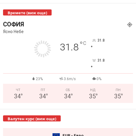
Времете (виж още)
СОФИЯ
Ясно Небе
31.8
°
C
31.8
°
31.8
°
23%
3.6m/s
0%
ЧТ
ПТ
СБ
НД
ПН
34
°
34
°
34
°
35
°
35
°
Валутен курс (виж още)
EUR - Евро