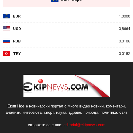
EUR
1,0000
USD
0,8664
RUB
0,0106
TRY
0,0182
Екип Нюз е новинарски портал с много видео новини, коментари,
анализи, интервюта, спорт, наука, здраве, природа, политика, свят
свържете се с нас:
editorial@ekipnews.com