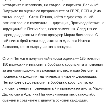
четвъртият е независим, но свързан с партията „Величие“.
Лидерите по оценка са предложените от ГЕРБ, БСП и „Има
такъв народ“ — Стоян Петков, който е директор на най-
важното звено в комисията — дирекция „Противодействие на
корупцията“, и Петър Коев, негов заместник. След тях се
нарежда адвокатът и бивш прокурор Мария Даскалова. С
най-нисък брой точки е адвокатката Аделина Натина-
Зиколова, която също участва в конкурса.
Стоян Петков е получил най-висока оценка — 135 точки от
150 възможни и има опит в борбата с корупцията и познания
за антикорупционното законодателство, макар без опит в
проверка на конфликт на интереси и имотни декларации.
Петър Коев също има опит в борбата с корупцията, но
липсват умения в превенцията ѝ и проверка на имоти. Мария
Даскалова и Аделина Натина-Зиколова пък са по-слабо
оценени в сравнение с двамата основни кандидати.