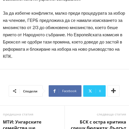
За да избегне конфликти, малко преди процедурата за избор
на членове, ГЕРБ предложиха да се намали изискването за
мнозинство от 2/3 до обикновено мнозинство, което беше
прието от Народното събрание. Но Европейската комисия в
Брюксел не одобри тази промяна, което доведе до застой в
реформата и блокиране на избора на ново ръководство на
КПК.
Facebook
X
Сподели
предишна статия
следваща статия
МТИ: Унгарските
БСК с остра критика
семейства ще
срещу бюджета: Дългът