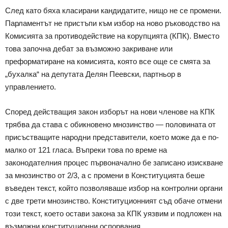
След като бяха класирани кандидатите, нищо не се промени.
Парламентът не пристъпи към избор на ново ръководство на
Комисията за противодействие на корупцията (КПК). Вместо
това започна дебат за възможно закриване или
преформатиране на комисията, която все още се смята за
„бухалка“ на депутата Делян Пеевски, партньор в
управлението.
Според действащия закон изборът на нови членове на КПК
трябва да става с обикновено мнозинство — половината от
присъстващите народни представители, което може да е по-
малко от 121 гласа. Въпреки това по време на
законодателния процес първоначално бе записано изискване
за мнозинство от 2/3, а с промени в Конституцията беше
въведен текст, който позволяваше избор на контролни органи
с две трети мнозинство. Конституционният съд обаче отмени
този текст, което остави закона за КПК уязвим и подложен на
възможни конституционни оспорвания.