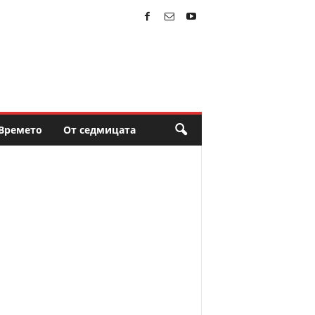
Времето
От седмицата