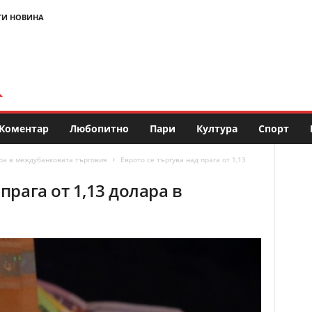
ТИ НОВИНА
Коментар
Любопитно
Пари
Култура
Спорт
ара в междубанковата търговия
Еврото се търгува над прага от 1,13
прага от 1,13 долара в