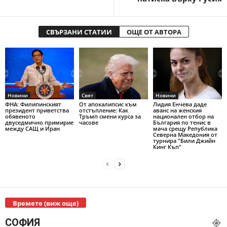
СВЪРЗАНИ СТАТИИ
ОЩЕ ОТ АВТОРА
Новини
Свят
Новини
ФНА: Филипинският
От апокалипсис към
Лидия Енчева даде
президент приветства
отстъпление: Как
аванс на женския
обявеното
Тръмп смени курса за
национален отбор на
двуседмично примирие
часове
България по тенис в
между САЩ и Иран
мача срещу Република
Северна Македония от
турнира "Били Джийн
Кинг Къп"
Времете (виж още)
СОФИЯ