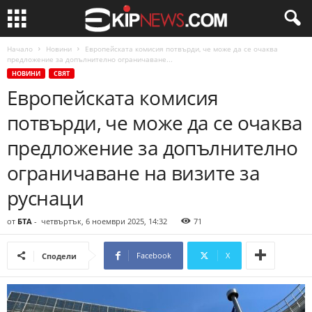
Начало
Новини
Европейската комисия потвърди, че може да се очаква
предложение за допълнително ограничаване...
НОВИНИ
СВЯТ
Европейската комисия
потвърди, че може да се очаква
предложение за допълнително
ограничаване на визите за
руснаци
от
БТА
-
четвъртък, 6 ноември 2025, 14:32
71
Facebook
X
Сподели