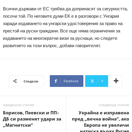
Всички държави от ЕС трябва да допринасят за сигурността,
посочи той. По неговите думи ЕК е в разговори с Унгария
заради издаването на унгарски удостоверения за право на
престой на руски граждани. Все още няма ограничения за
издаването на многократни визи за руснаци, но следете
развитието на този въпрос, добави говорителят.
Facebook
X
Сподели
предишна статия
следваща статия
Борисов, Пеевски и ПП–
Украйна е изправена
ДБ си разменят удари за
пред „вечна война“, ако
„Магнитски“
Европа не увеличи
натиска върху Русия