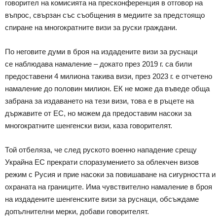
говорител на комисията на пресконференция в отговор на
въпрос, свързан със съобщения в медиите за предстоящо
спиране на многократните визи за руски граждани.
По неговите думи в броя на издадените визи за руснаци
се наблюдава намаление – докато през 2019 г. са били
предоставени 4 милиона такива визи, през 2023 г. е отчетено
намаление до половин милион. ЕК не може да въведе обща
забрана за издаването на тези визи, това е в ръцете на
държавите от ЕС, но можем да предоставим насоки за
многократните шенгенски визи, каза говорителят.
Той отбеляза, че след руското военно нападение срещу
Украйна ЕС прекрати споразумението за облекчен визов
режим с Русия и прие насоки за повишаване на сигурността и
охраната на границите. Има чувствително намаление в броя
на издадените шенгенските визи за руснаци, обсъждаме
допълнителни мерки, добави говорителят.