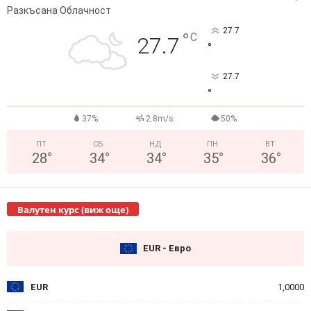
Разкъсана Облачност
27.7
°
C
27.7
°
27.7
°
37%
2.8m/s
50%
ПТ
СБ
НД
ПН
ВТ
28
°
34
°
34
°
35
°
36
°
Валутен курс (виж още)
EUR - Евро
EUR
1,0000